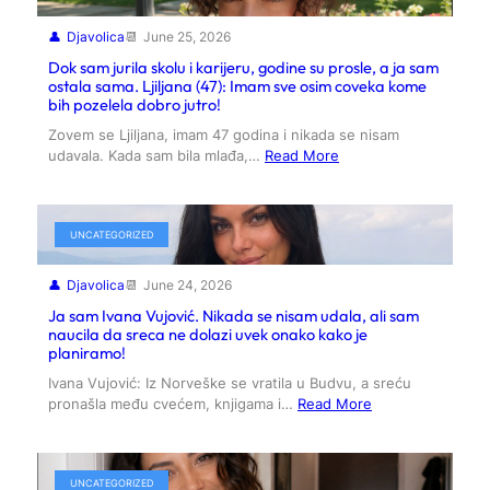
Djavolica
June 25, 2026
Dok sam jurila skolu i karijeru, godine su prosle, a ja sam
ostala sama. Ljiljana (47): Imam sve osim coveka kome
bih pozelela dobro jutro!
Zovem se Ljiljana, imam 47 godina i nikada se nisam
udavala. Kada sam bila mlađa,…
Read More
UNCATEGORIZED
Djavolica
June 24, 2026
Ja sam Ivana Vujović. Nikada se nisam udala, ali sam
naucila da sreca ne dolazi uvek onako kako je
planiramo!
Ivana Vujović: Iz Norveške se vratila u Budvu, a sreću
pronašla među cvećem, knjigama i…
Read More
UNCATEGORIZED