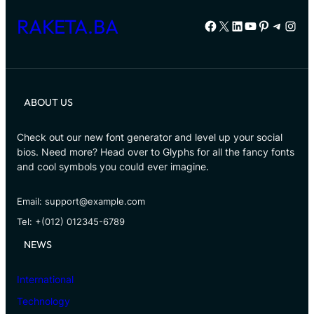
RAKETA.BA
Facebook
X
LinkedIn
YouTube
Pinterest
Telegr
Inst
ABOUT US
Check out our new font generator and level up your social
bios. Need more? Head over to Glyphs for all the fancy fonts
and cool symbols you could ever imagine.
Email: support@example.com
Tel: +(012) 012345-6789
NEWS
International
Technology