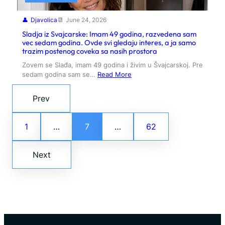
Djavolica
June 24, 2026
Sladja iz Svajcarske: Imam 49 godina, razvedena sam
vec sedam godina. Ovde svi gledaju interes, a ja samo
trazim postenog coveka sa nasih prostora
Zovem se Slađa, imam 49 godina i živim u Švajcarskoj. Pre
sedam godina sam se…
Read More
Prev
1
…
7
…
62
Next