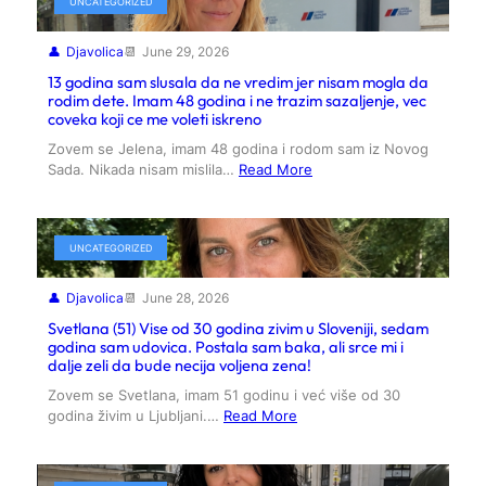
UNCATEGORIZED
Djavolica
June 29, 2026
13 godina sam slusala da ne vredim jer nisam mogla da
rodim dete. Imam 48 godina i ne trazim sazaljenje, vec
coveka koji ce me voleti iskreno
Zovem se Jelena, imam 48 godina i rodom sam iz Novog
Sada. Nikada nisam mislila…
Read More
UNCATEGORIZED
Djavolica
June 28, 2026
Svetlana (51) Vise od 30 godina zivim u Sloveniji, sedam
godina sam udovica. Postala sam baka, ali srce mi i
dalje zeli da bude necija voljena zena!
Zovem se Svetlana, imam 51 godinu i već više od 30
godina živim u Ljubljani.…
Read More