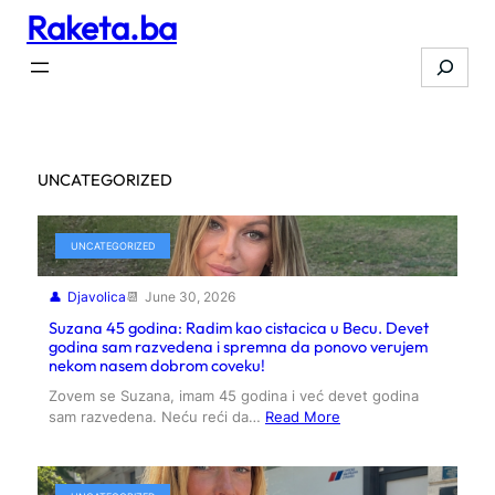
Raketa.ba
Skip
to
Search
content
UNCATEGORIZED
UNCATEGORIZED
Djavolica
June 30, 2026
Suzana 45 godina: Radim kao cistacica u Becu. Devet
godina sam razvedena i spremna da ponovo verujem
nekom nasem dobrom coveku!
Zovem se Suzana, imam 45 godina i već devet godina
sam razvedena. Neću reći da…
Read More