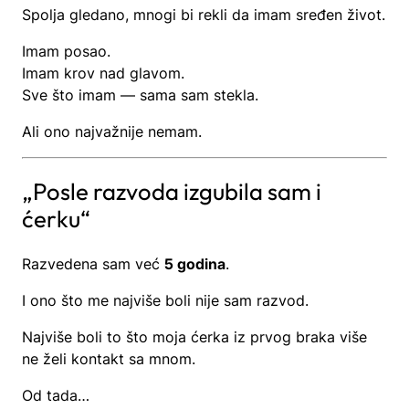
Spolja gledano, mnogi bi rekli da imam sređen život.
Imam posao.
Imam krov nad glavom.
Sve što imam — sama sam stekla.
Ali ono najvažnije nemam.
„Posle razvoda izgubila sam i
ćerku“
Razvedena sam već
5 godina
.
I ono što me najviše boli nije sam razvod.
Najviše boli to što moja ćerka iz prvog braka više
ne želi kontakt sa mnom.
Od tada…