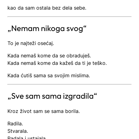
kao da sam ostala bez dela sebe.
„Nemam nikoga svog“
To je najteži osećaj.
Kada nemaš kome da se obraduješ.
Kada nemaš kome da kažeš da ti je teško.
Kada ćutiš sama sa svojim mislima.
„Sve sam sama izgradila“
Kroz život sam se sama borila.
Radila.
Stvarala.
Padala i ustajala.