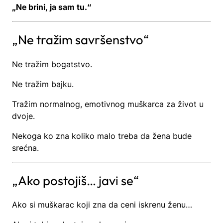
„Ne brini, ja sam tu.“
„Ne tražim savršenstvo“
Ne tražim bogatstvo.
Ne tražim bajku.
Tražim normalnog, emotivnog muškarca za život u
dvoje.
Nekoga ko zna koliko malo treba da žena bude
srećna.
„Ako postojiš… javi se“
Ako si muškarac koji zna da ceni iskrenu ženu…