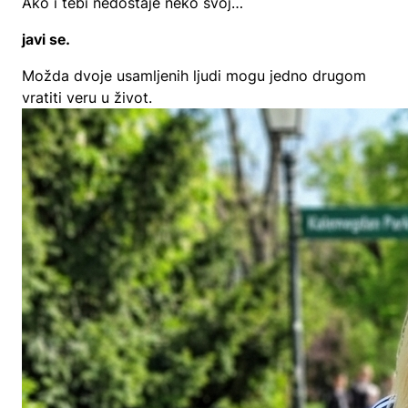
Ako i tebi nedostaje neko svoj…
javi se.
Možda dvoje usamljenih ljudi mogu jedno drugom
vratiti veru u život.