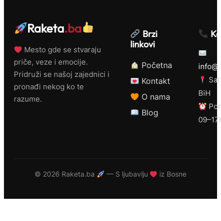
Raketa
.ba
Brzi
Ko
linkovi
Mesto gde se stvaraju
priče, veze i emocije.
Početna
info@r
Pridruži se našoj zajednici i
Sar
Kontakt
pronađi nekog ko te
BiH
O nama
razume.
Pon
Blog
09–17
©
2026 Raketa.ba
— S ljubavlju
iz Bosne