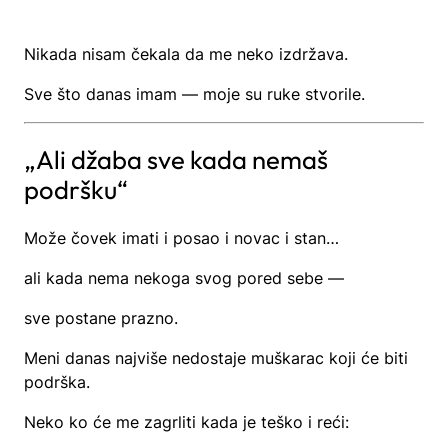
Nikada nisam čekala da me neko izdržava.
Sve što danas imam — moje su ruke stvorile.
„Ali džaba sve kada nemaš
podršku“
Može čovek imati i posao i novac i stan…
ali kada nema nekoga svog pored sebe —
sve postane prazno.
Meni danas najviše nedostaje muškarac koji će biti
podrška.
Neko ko će me zagrliti kada je teško i reći: