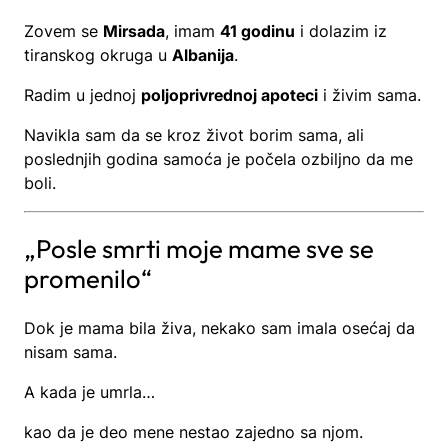
Zovem se
Mirsada
, imam
41 godinu
i dolazim iz
tiranskog okruga u
Albanija
.
Radim u jednoj
poljoprivrednoj apoteci
i živim sama.
Navikla sam da se kroz život borim sama, ali
poslednjih godina samoća je počela ozbiljno da me
boli.
„Posle smrti moje mame sve se
promenilo“
Dok je mama bila živa, nekako sam imala osećaj da
nisam sama.
A kada je umrla…
kao da je deo mene nestao zajedno sa njom.