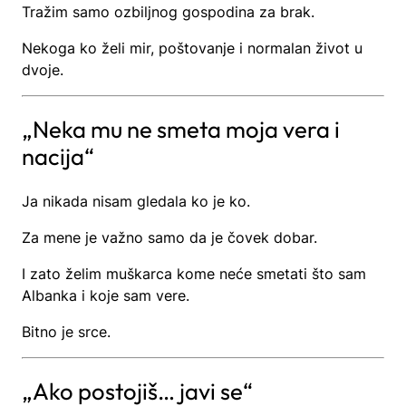
Tražim samo ozbiljnog gospodina za brak.
Nekoga ko želi mir, poštovanje i normalan život u
dvoje.
„Neka mu ne smeta moja vera i
nacija“
Ja nikada nisam gledala ko je ko.
Za mene je važno samo da je čovek dobar.
I zato želim muškarca kome neće smetati što sam
Albanka i koje sam vere.
Bitno je srce.
„Ako postojiš… javi se“