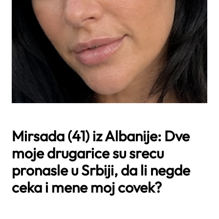
Mirsada (41) iz Albanije: Dve
moje drugarice su srecu
pronasle u Srbiji, da li negde
ceka i mene moj covek?