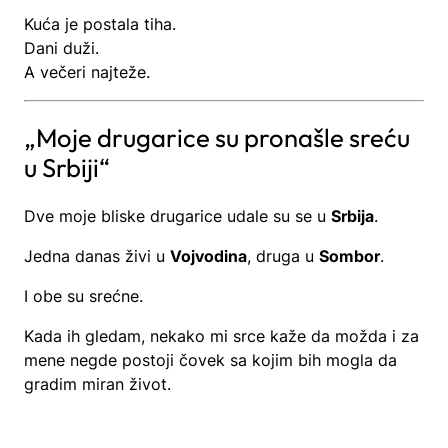
Kuća je postala tiha.
Dani duži.
A večeri najteže.
„Moje drugarice su pronašle sreću
u Srbiji“
Dve moje bliske drugarice udale su se u
Srbija
.
Jedna danas živi u
Vojvodina
, druga u
Sombor
.
I obe su srećne.
Kada ih gledam, nekako mi srce kaže da možda i za
mene negde postoji čovek sa kojim bih mogla da
gradim miran život.