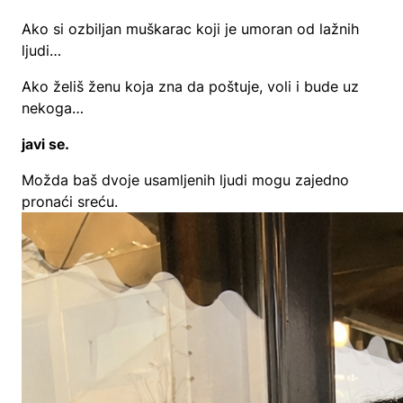
Ako si ozbiljan muškarac koji je umoran od lažnih
ljudi…
Ako želiš ženu koja zna da poštuje, voli i bude uz
nekoga…
javi se.
Možda baš dvoje usamljenih ljudi mogu zajedno
pronaći sreću.