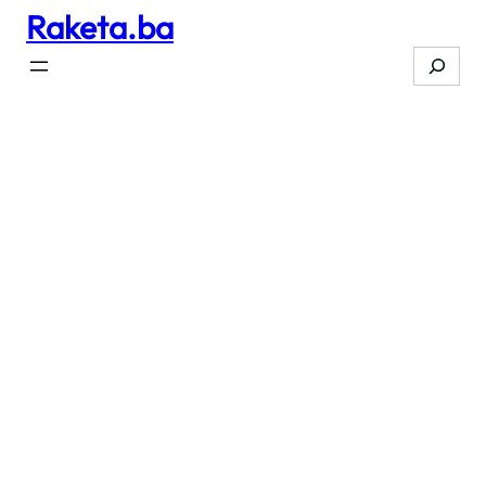
Raketa.ba
Skip
to
Search
content