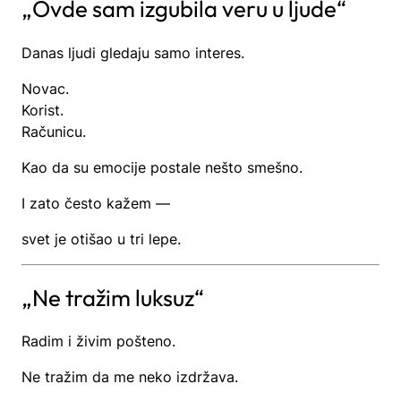
„Ovde sam izgubila veru u ljude“
Danas ljudi gledaju samo interes.
Novac.
Korist.
Računicu.
Kao da su emocije postale nešto smešno.
I zato često kažem —
svet je otišao u tri lepe.
„Ne tražim luksuz“
Radim i živim pošteno.
Ne tražim da me neko izdržava.