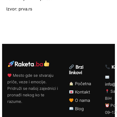
Izvor: prva.rs
Raketa
.ba
Brzi
Ko
linkovi
Mesto gde se stvaraju
priče, veze i emocije.
Početna
info@r
Pridruži se našoj zajednici i
Sar
Kontakt
pronađi nekog ko te
BiH
O nama
razume.
Pon
Blog
09–17