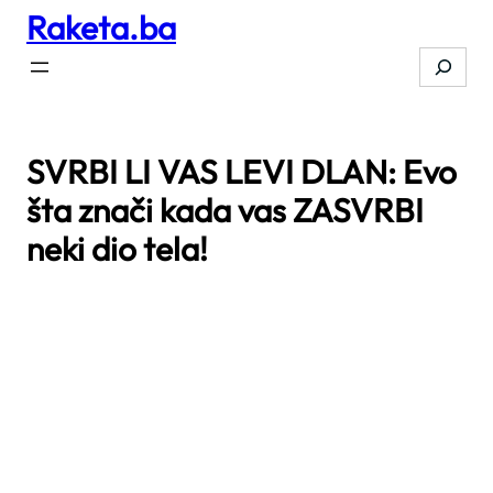
Raketa.ba
Skip
to
Search
content
SVRBI LI VAS LEVI DLAN: Evo
šta znači kada vas ZASVRBI
neki dio tela!