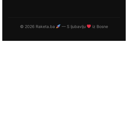
©
2026 Raketa.ba
— S ljubavlju
iz Bosne