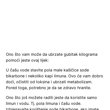
Ono što vam može da ubrzate gubitak kilograma
pomoći jeste ovaj lijek:
U čašu vode stavite pola male kašičice sode
bikarbone i nekoliko kapi limuna. Ovo će vam dobro
doći, očistiti od toksina i ubrzati metabolizam.
Pored toga, potrebno je da se zdravo hranite.
Ono što još možete raditi jeste da koristite samo
limun i vodu. Tj. pola limuna i čašu vode.
Izbjegavajte korištenje sode bikarbone, ako imate