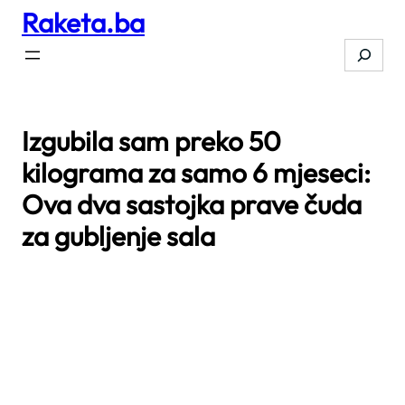
Raketa.ba
Skip
to
Search
content
Izgubila sam preko 50
kilograma za samo 6 mjeseci:
Ova dva sastojka prave čuda
za gubljenje sala