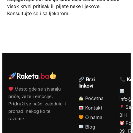
visok krvni pritisak ili pijete neke lijekove.
Konsultujte se i sa ljekarom.
Raketa
.ba
Brzi
Ko
linkovi
Mesto gde se stvaraju
priče, veze i emocije.
Početna
info@r
Pridruži se našoj zajednici i
Sar
Kontakt
pronađi nekog ko te
BiH
O nama
razume.
Pon
Blog
09–17