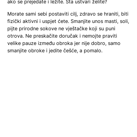
ako se prejedate i ležite. Šta ustvari želite?
Morate sami sebi postaviti cilj, zdravo se hraniti, biti
fizički aktivni i uspjet ćete. Smanjite unos masti, soli,
pijte prirodne sokove ne vještačke koji su puni
otrova. Ne preskačite doručak i nemojte praviti
velike pauze između obroka jer nije dobro, samo
smanjite obroke i jedite češće, a pomalo.