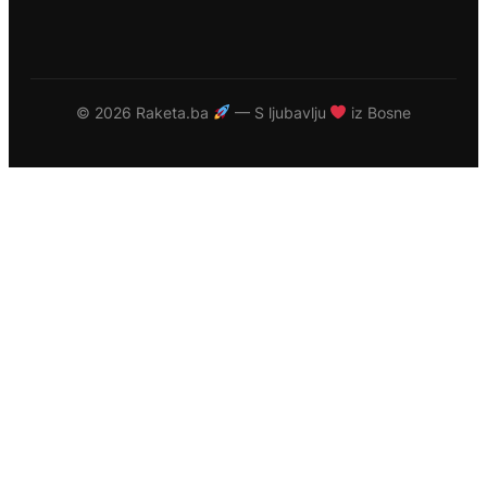
©
2026 Raketa.ba
— S ljubavlju
iz Bosne