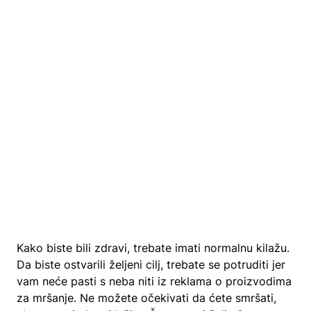
Kako biste bili zdravi, trebate imati normalnu kilažu.
Da biste ostvarili željeni cilj, trebate se potruditi jer
vam neće pasti s neba niti iz reklama o proizvodima
za mršanje. Ne možete očekivati da ćete smršati,