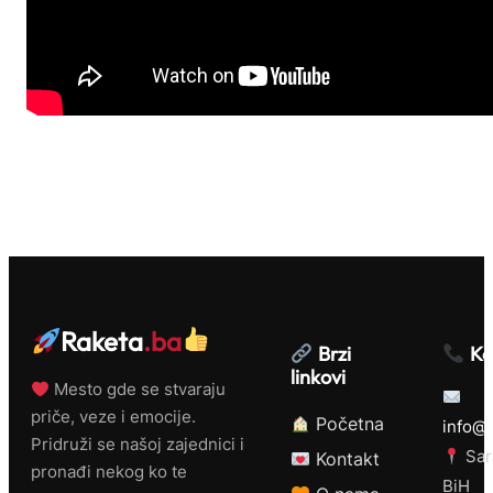
Raketa
.ba
Brzi
Ko
linkovi
Mesto gde se stvaraju
priče, veze i emocije.
Početna
info@r
Pridruži se našoj zajednici i
Sar
Kontakt
pronađi nekog ko te
BiH