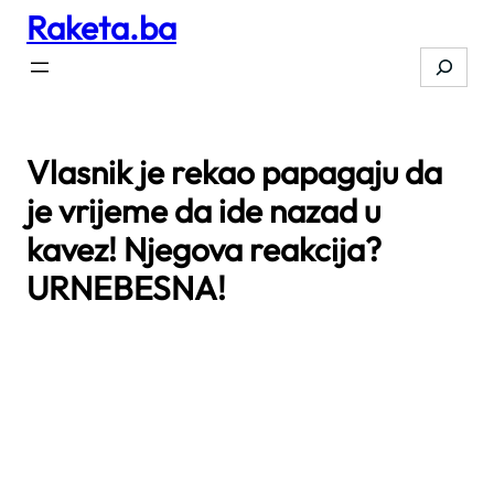
Raketa.ba
Skip
to
Search
content
Vlasnik je rekao papagaju da
je vrijeme da ide nazad u
kavez! Njegova reakcija?
URNEBESNA!