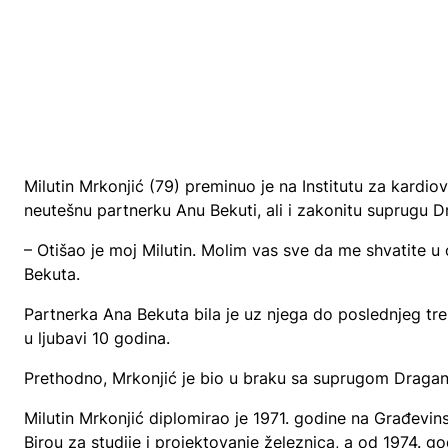
Milutin Mrkonjić (79) preminuo je na Institutu za kardio
neutešnu partnerku Anu Bekuti, ali i zakonitu suprugu 
– Otišao je moj Milutin. Molim vas sve da me shvatite u
Bekuta.
Partnerka Ana Bekuta bila je uz njega do poslednjeg trenu
u ljubavi 10 godina.
Prethodno, Mrkonjić je bio u braku sa suprugom Dragan
Milutin Mrkonjić diplomirao je 1971. godine na Građevin
Birou za studije i projektovanje železnica, a od 1974. g