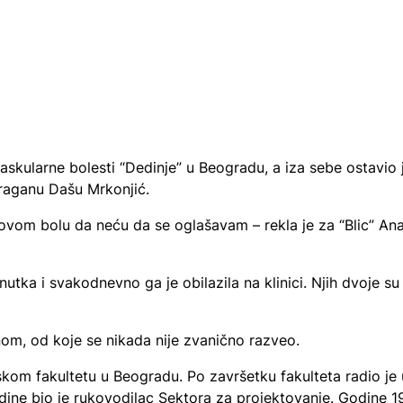
vaskularne bolesti “Dedinje” u Beogradu, a iza sebe ostavio 
Draganu Dašu Mrkonjić.
 ovom bolu da neću da se oglašavam – rekla je za “Blic” An
tka i svakodnevno ga je obilazila na klinici. Njih dvoje su 
om, od koje se nikada nije zvanično razveo.
skom fakultetu u Beogradu. Po završetku fakulteta radio je 
odine bio je rukovodilac Sektora za projektovanje. Godine 1