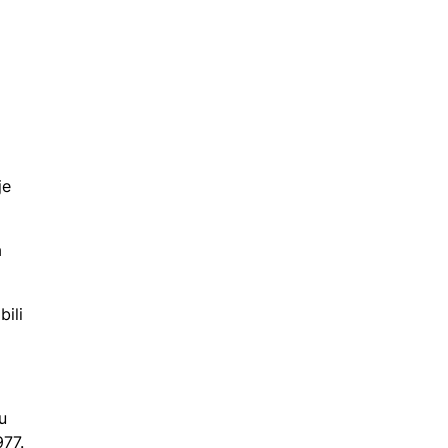
je
a
bili
u
977.