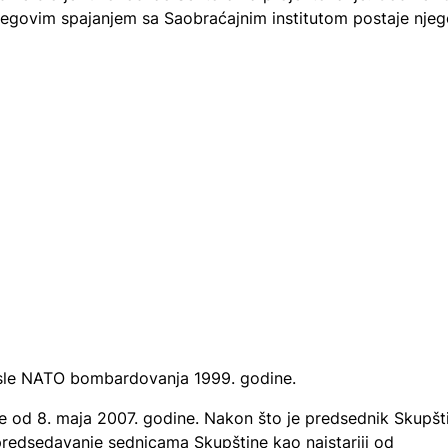
 njegovim spajanjem sa Saobraćajnim institutom postaje nje
posle NATO bombardovanja 1999. godine.
e od 8. maja 2007. godine. Nakon što je predsednik Skupšt
predsedavanje sednicama Skupštine kao najstariji od