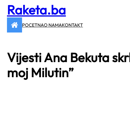
Raketa.ba
Skip
to
content
POCETNA
O NAMA
KONTAKT
Vijesti Ana Bekuta sk
moj Milutin”