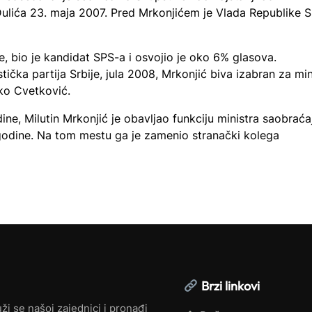
ulića 23. maja 2007. Pred Mrkonjićem je Vlada Republike S
, bio je kandidat SPS-a i osvojio je oko 6% glasova.
ička partija Srbije, jula 2008, Mrkonjić biva izabran za min
rko Cvetković.
ne, Milutin Mrkonjić je obavljao funkciju ministra saobraća
 godine. Na tom mestu ga je zamenio stranački kolega
Brzi linkovi
ži se našoj zajednici i pronađi