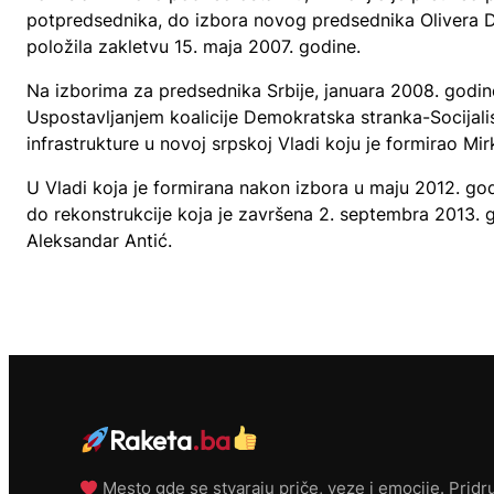
potpredsednika, do izbora novog predsednika Olivera D
položila zakletvu 15. maja 2007. godine.
Na izborima za predsednika Srbije, januara 2008. godine
Uspostavljanjem koalicije Demokratska stranka-Socijalist
infrastrukture u novoj srpskoj Vladi koju je formirao Mi
U Vladi koja je formirana nakon izbora u maju 2012. godi
do rekonstrukcije koja je završena 2. septembra 2013.
Aleksandar Antić.
Raketa
.ba
Mesto gde se stvaraju priče, veze i emocije. Pridru