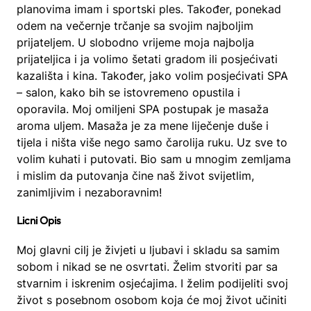
planovima imam i sportski ples. Također, ponekad
odem na večernje trčanje sa svojim najboljim
prijateljem. U slobodno vrijeme moja najbolja
prijateljica i ja volimo šetati gradom ili posjećivati ​​
kazališta i kina. Također, jako volim posjećivati ​​SPA
– salon, kako bih se istovremeno opustila i
oporavila. Moj omiljeni SPA postupak je masaža
aroma uljem. Masaža je za mene liječenje duše i
tijela i ništa više nego samo čarolija ruku. Uz sve to
volim kuhati i putovati. Bio sam u mnogim zemljama
i mislim da putovanja čine naš život svijetlim,
zanimljivim i nezaboravnim!
Licni Opis
Moj glavni cilj je živjeti u ljubavi i skladu sa samim
sobom i nikad se ne osvrtati. Želim stvoriti par sa
stvarnim i iskrenim osjećajima. I želim podijeliti svoj
život s posebnom osobom koja će moj život učiniti