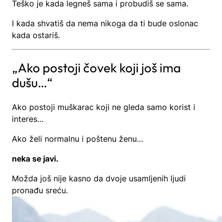
Teško je kada legneš sama i probudiš se sama.
I kada shvatiš da nema nikoga da ti bude oslonac
kada ostariš.
„Ako postoji čovek koji još ima
dušu…“
Ako postoji muškarac koji ne gleda samo korist i
interes…
Ako želi normalnu i poštenu ženu…
neka se javi.
Možda još nije kasno da dvoje usamljenih ljudi
pronađu sreću.