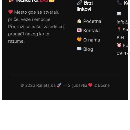
Brzi
Ko
linkovi
Mesto gde se stvaraju
priče, veze i emocije.
Početna
info@r
Pridruži se našoj zajednici i
Sar
Kontakt
pronađi nekog ko te
BiH
O nama
razume.
Pon
Blog
09–17
©
2026 Raketa.ba
— S ljubavlju
iz Bosne