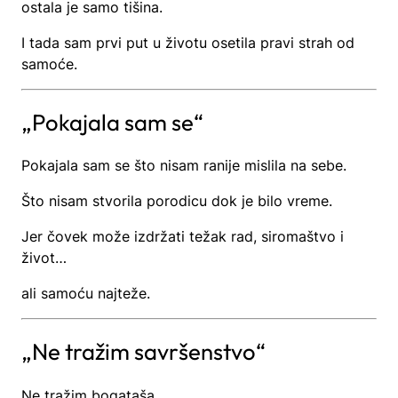
ostala je samo tišina.
I tada sam prvi put u životu osetila pravi strah od
samoće.
„Pokajala sam se“
Pokajala sam se što nisam ranije mislila na sebe.
Što nisam stvorila porodicu dok je bilo vreme.
Jer čovek može izdržati težak rad, siromaštvo i
život…
ali samoću najteže.
„Ne tražim savršenstvo“
Ne tražim bogataša.