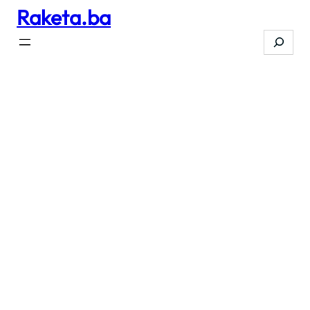
Raketa.ba
Skip
to
Search
content