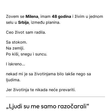
Zovem se
Milena
, imam
48 godina
i živim u jednom
selu u
Srbija
, između planina.
Ceo život sam radila.
Sa stokom.
Na zemlji.
Po kiši, snegu i suncu.
I iskreno…
nekad mi je sa životinjama bilo lakše nego sa
ljudima.
Jer životinja te nikada neće prevariti.
„Ljudi su me samo razočarali“