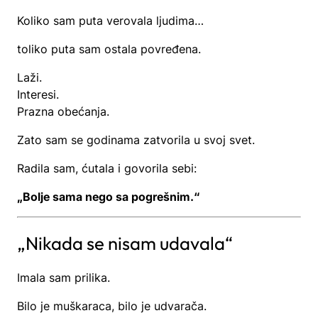
Koliko sam puta verovala ljudima…
toliko puta sam ostala povređena.
Laži.
Interesi.
Prazna obećanja.
Zato sam se godinama zatvorila u svoj svet.
Radila sam, ćutala i govorila sebi:
„Bolje sama nego sa pogrešnim.“
„Nikada se nisam udavala“
Imala sam prilika.
Bilo je muškaraca, bilo je udvarača.