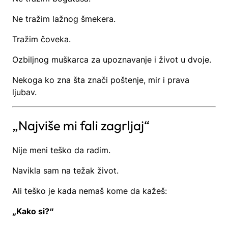
Ne tražim lažnog šmekera.
Tražim čoveka.
Ozbiljnog muškarca za upoznavanje i život u dvoje.
Nekoga ko zna šta znači poštenje, mir i prava
ljubav.
„Najviše mi fali zagrljaj“
Nije meni teško da radim.
Navikla sam na težak život.
Ali teško je kada nemaš kome da kažeš:
„Kako si?“