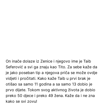
On inače dolaze iz Zenice i njegovo ime je Taib
Seferović a svi ga znaju kao Tito. Za sebe kaže da
je jako poseban tip a njegova priča se može ovdje
vidjeti i pročitati. Kako kaže Taib u prvi brak je
otišao sa samo 11 godina a sa samo 13 dobio je
prvo dijete. Tokom svog aktivnog života je dobio
preko 50 djece i preko 49 žena. Kaže da i ne zna
kako se svi zovu!