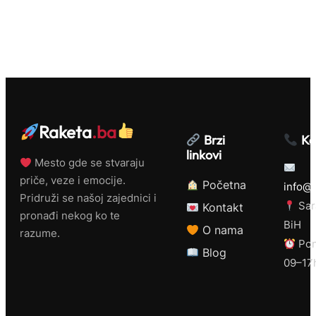
Raketa
.ba
Brzi
Ko
linkovi
Mesto gde se stvaraju
priče, veze i emocije.
Početna
info@r
Pridruži se našoj zajednici i
Sar
Kontakt
pronađi nekog ko te
BiH
O nama
razume.
Pon
Blog
09–17