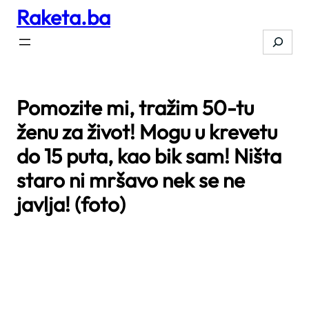
Raketa.ba
Skip
to
Search
content
Pomozite mi, tražim 50-tu
ženu za život! Mogu u krevetu
do 15 puta, kao bik sam! Ništa
staro ni mršavo nek se ne
javlja! (foto)