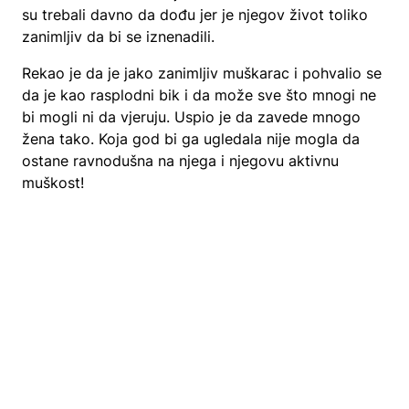
su trebali davno da dođu jer je njegov život toliko
zanimljiv da bi se iznenadili.
Rekao je da je jako zanimljiv muškarac i pohvalio se
da je kao rasplodni bik i da može sve što mnogi ne
bi mogli ni da vjeruju. Uspio je da zavede mnogo
žena tako. Koja god bi ga ugledala nije mogla da
ostane ravnodušna na njega i njegovu aktivnu
muškost!