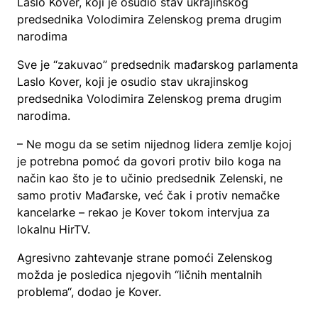
Laslo Kover, koji je osudio stav ukrajinskog
predsednika Volodimira Zelenskog prema drugim
narodima
Sve je “zakuvao” predsednik mađarskog parlamenta
Laslo Kover, koji je osudio stav ukrajinskog
predsednika Volodimira Zelenskog prema drugim
narodima.
– Ne mogu da se setim nijednog lidera zemlje kojoj
je potrebna pomoć da govori protiv bilo koga na
način kao što je to učinio predsednik Zelenski, ne
samo protiv Mađarske, već čak i protiv nemačke
kancelarke – rekao je Kover tokom intervjua za
lokalnu HirTV.
Agresivno zahtevanje strane pomoći Zelenskog
možda je posledica njegovih “ličnih mentalnih
problema“, dodao je Kover.