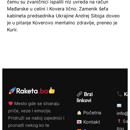
čemu su zvaničnici ispalili niz uvreda na račun
Mađarske u celini i Kovera lično. Zamenik šefa
kabineta predsednika Ukrajine Andrej Sibiga doveo
je u pitanje Koverovo mentalno zdravlje, preneo je
Kurir.
Raketa
.ba
Brzi
Ko
linkovi
Mesto gde se stvaraju
priče, veze i emocije.
Početna
info@r
Pridruži se našoj zajednici i
Sar
Kontakt
pronađi nekog ko te
BiH