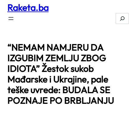
Raketa.ba
Skip
to
Search
content
“NEMAM NAMJERU DA
IZGUBIM ZEMLJU ZBOG
IDIOTA” Žestok sukob
Mađarske i Ukrajine, pale
teške uvrede: BUDALA SE
POZNAJE PO BRBLJANJU