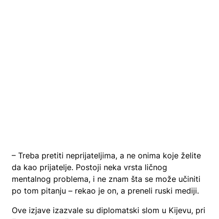
– Treba pretiti neprijateljima, a ne onima koje želite
da kao prijatelje. Postoji neka vrsta ličnog
mentalnog problema, i ne znam šta se može učiniti
po tom pitanju – rekao je on, a preneli ruski mediji.
Ove izjave izazvale su diplomatski slom u Kijevu, pri