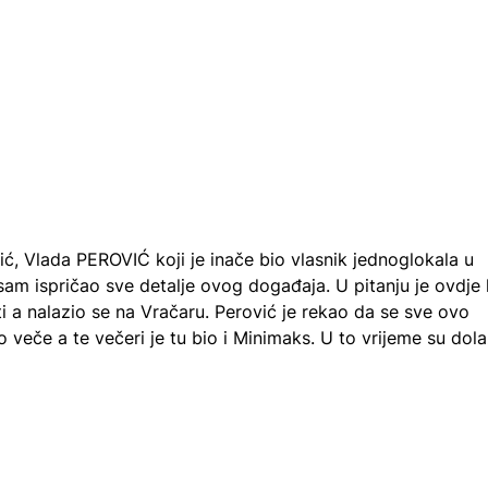
, Vlada PEROVIĆ koji je inače bio vlasnik jednoglokala u
 sam ispričao sve detalje ovog događaja. U pitanju je ovdje 
i a nalazio se na Vračaru. Perović je rekao da se sve ovo
veče a te večeri je tu bio i Minimaks. U to vrijeme su dolaz