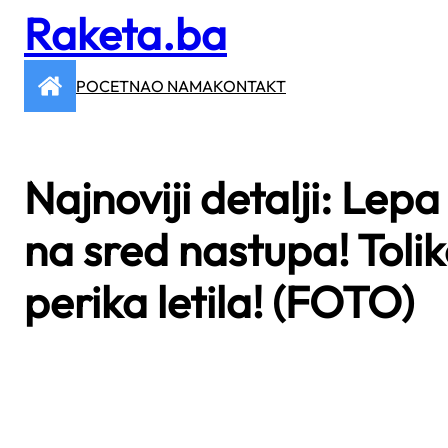
Raketa.ba
Skip
to
content
POCETNA
O NAMA
KONTAKT
Najnoviji detalji: Le
na sred nastupa! Tolik
perika letila! (FOTO)