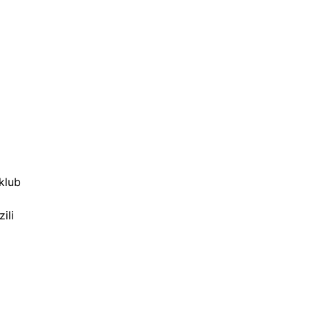
klub
ili