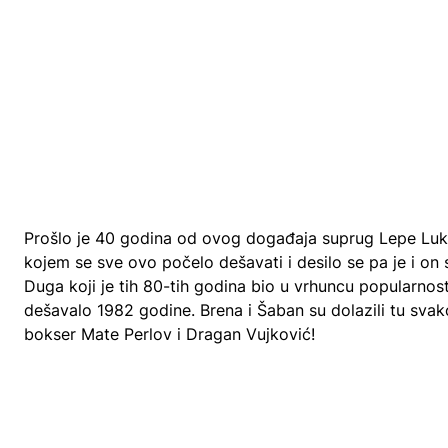
Prošlo je 40 godina od ovog događaja suprug Lepe Lukić
kojem se sve ovo počelo dešavati i desilo se pa je i on
Duga koji je tih 80-tih godina bio u vrhuncu popularnost
dešavalo 1982 godine. Brena i Šaban su dolazili tu svako 
bokser Mate Perlov i Dragan Vujković!