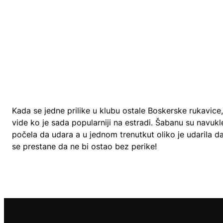
Kada se jedne prilike u klubu ostale Boskerske rukavice
vide ko je sada popularniji na estradi. Šabanu su navukl
počela da udara a u jednom trenutkut oliko je udarila da
se prestane da ne bi ostao bez perike!