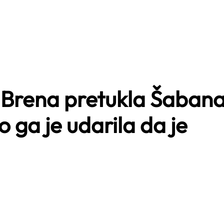
pa Brena pretukla Šaban
o ga je udarila da je