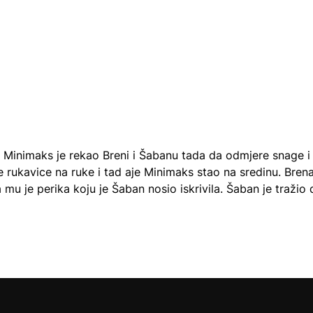
, Minimaks je rekao Breni i Šabanu tada da odmjere snage i
e rukavice na ruke i tad aje Minimaks stao na sredinu. Brena
 mu je perika koju je Šaban nosio iskrivila. Šaban je tražio 