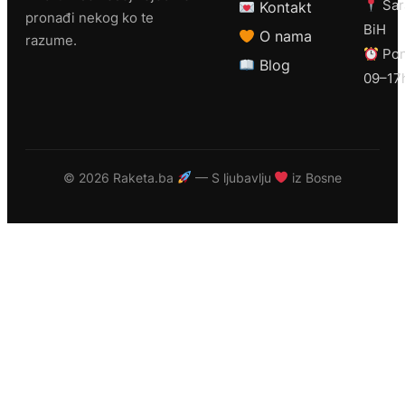
Sar
Kontakt
pronađi nekog ko te
BiH
O nama
razume.
Pon
Blog
09–17
©
2026 Raketa.ba
— S ljubavlju
iz Bosne