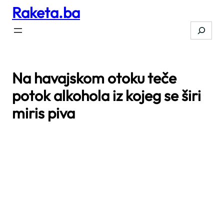
Raketa.ba
Skip
to
Search
content
Na havajskom otoku teče
potok alkohola iz kojeg se širi
miris piva