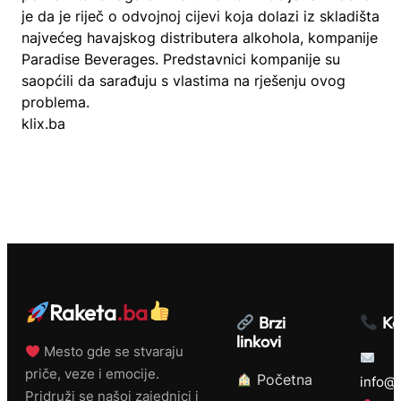
je da je riječ o odvojnoj cijevi koja dolazi iz skladišta
najvećeg havajskog distributera alkohola, kompanije
Paradise Beverages. Predstavnici kompanije su
saopćili da sarađuju s vlastima na rješenju ovog
problema.
klix.ba
Raketa
.ba
Brzi
Ko
linkovi
Mesto gde se stvaraju
priče, veze i emocije.
Početna
info@r
Pridruži se našoj zajednici i