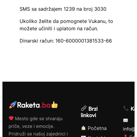
SMS sa sadržajem 1239 na broj 3030
Ukoliko želite da pomognete Vukanu, to
možete učiniti i uplatom na račun.
Dinarski račun: 160-6000001381533-66
Raketa
.ba
Brzi
Ko
linkovi
Mesto gde se stvaraju
priče, veze i emocije.
Početna
info@r
Pridruži se našoj zajednici i