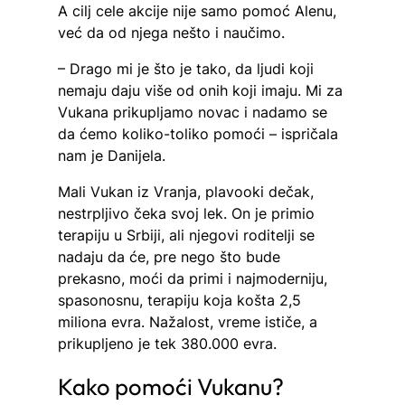
A cilj cele akcije nije samo pomoć Alenu,
već da od njega nešto i naučimo.
– Drago mi je što je tako, da ljudi koji
nemaju daju više od onih koji imaju. Mi za
Vukana prikupljamo novac i nadamo se
da ćemo koliko-toliko pomoći – ispričala
nam je Danijela.
Mali Vukan iz Vranja, plavooki dečak,
nestrpljivo čeka svoj lek. On je primio
terapiju u Srbiji, ali njegovi roditelji se
nadaju da će, pre nego što bude
prekasno, moći da primi i najmoderniju,
spasonosnu, terapiju koja košta 2,5
miliona evra. Nažalost, vreme ističe, a
prikupljeno je tek 380.000 evra.
Kako pomoći Vukanu?