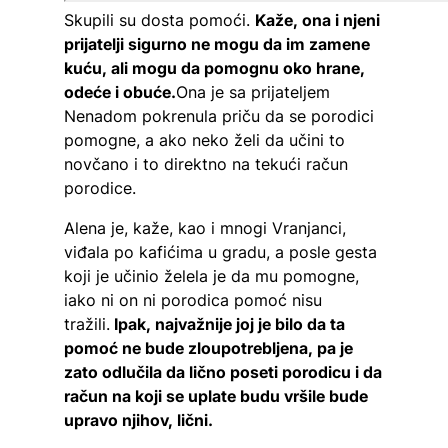
Skupili su dosta pomoći.
Kaže, ona i njeni
prijatelji sigurno ne mogu da im zamene
kuću, ali mogu da pomognu oko hrane,
odeće i obuće.
Ona je sa prijateljem
Nenadom pokrenula priču da se porodici
pomogne, a ako neko želi da učini to
novčano i to direktno na tekući račun
porodice.
Alena je, kaže, kao i mnogi Vranjanci,
viđala po kafićima u gradu, a posle gesta
koji je učinio želela je da mu pomogne,
iako ni on ni porodica pomoć nisu
tražili.
Ipak, najvažnije joj je bilo da ta
pomoć ne bude zloupotrebljena, pa je
zato odlučila da lično poseti porodicu i da
račun na koji se uplate budu vršile bude
upravo njihov, lični.