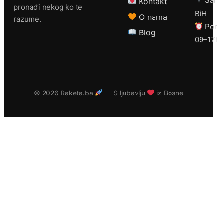
Sar
Kontakt
pronađi nekog ko te
BiH
O nama
razume.
Pon
Blog
09–17
©
2026 Raketa.ba
— S ljubavlju
iz Bosne