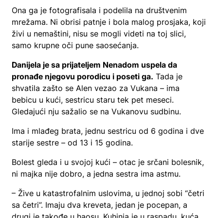
Ona ga je fotografisala i podelila na društvenim
mrežama. Ni obrisi patnje i bola malog prosjaka, koji
živi u nemaštini, nisu se mogli videti na toj slici,
samo krupne oči pune saosećanja.
Danijela je sa prijateljem Nenadom uspela da
pronađe njegovu porodicu i poseti ga.
Tada je
shvatila zašto se Alen vezao za Vukana – ima
bebicu u kući, sestricu staru tek pet meseci.
Gledajući nju sažalio se na Vukanovu sudbinu.
Ima i mlađeg brata, jednu sestricu od 6 godina i dve
starije sestre – od 13 i 15 godina.
Bolest gleda i u svojoj kući – otac je srčani bolesnik,
ni majka nije dobro, a jedna sestra ima astmu.
– Žive u katastrofalnim uslovima, u jednoj sobi “četri
sa četri”. Imaju dva kreveta, jedan je pocepan, a
drugi je takođe u haosu. Kuhinja je u raspadu, kuća