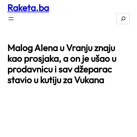
Raketa.ba
Skip
to
Search
content
Malog Alena u Vranju znaju
kao prosjaka, a on je ušao u
prodavnicu i sav džeparac
stavio u kutiju za Vukana