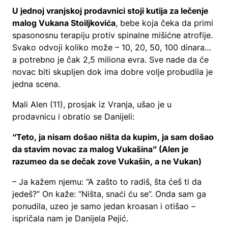
U jednoj vranjskoj prodavnici stoji kutija za lečenje
malog Vukana Stoiljkovića
, bebe koja čeka da primi
spasonosnu terapiju protiv spinalne mišićne atrofije.
Svako odvoji koliko može – 10, 20, 50, 100 dinara…
a potrebno je čak 2,5 miliona evra. Sve nade da će
novac biti skupljen dok ima dobre volje probudila je
jedna scena.
Mali Alen (11), prosjak iz Vranja, ušao je u
prodavnicu i obratio se Danijeli:
“Teto, ja nisam došao ništa da kupim, ja sam došao
da stavim novac za malog Vukašina” (Alen je
razumeo da se dečak zove Vukašin, a ne Vukan)
– Ja kažem njemu: “A zašto to radiš, šta ćeš ti da
jedeš?” On kaže: “Ništa, snaći ću se”. Onda sam ga
ponudila, uzeo je samo jedan kroasan i otišao –
ispričala nam je Danijela Pejić.