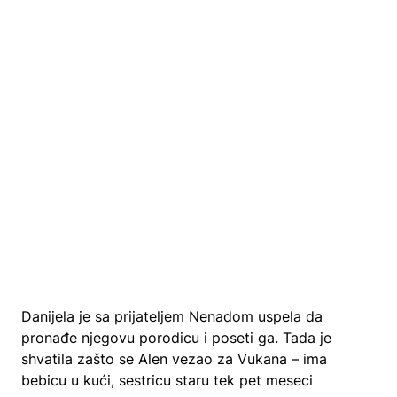
Danijela je sa prijateljem Nenadom uspela da
pronađe njegovu porodicu i poseti ga. Tada je
shvatila zašto se Alen vezao za Vukana – ima
bebicu u kući, sestricu staru tek pet meseci