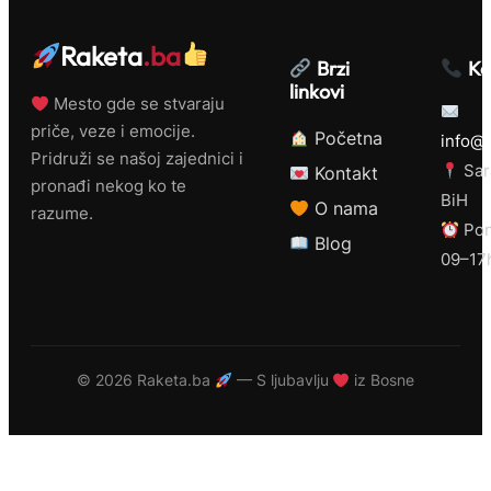
Raketa
.ba
Brzi
Ko
linkovi
Mesto gde se stvaraju
priče, veze i emocije.
Početna
info@r
Pridruži se našoj zajednici i
Sar
Kontakt
pronađi nekog ko te
BiH
O nama
razume.
Pon
Blog
09–17
©
2026 Raketa.ba
— S ljubavlju
iz Bosne