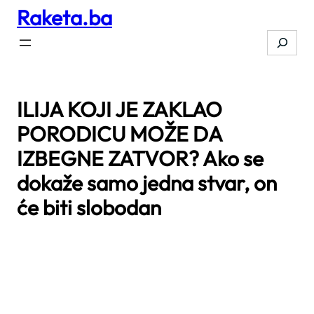
Raketa.ba
Skip
to
Search
content
ILIJA KOJI JE ZAKLAO
PORODICU MOŽE DA
IZBEGNE ZATVOR? Ako se
dokaže samo jedna stvar, on
će biti slobodan