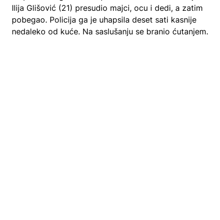
Ilija Glišović (21) presudio majci, ocu i dedi, a zatim
pobegao. Policija ga je uhapsila deset sati kasnije
nedaleko od kuće. Na saslušanju se branio ćutanjem.