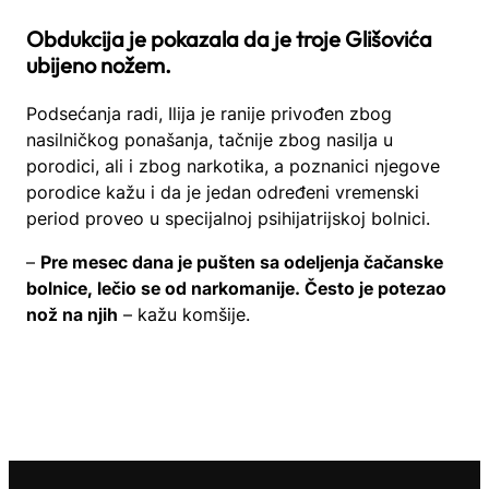
Obdukcija je pokazala da je troje Glišovića
ubijeno nožem.
Podsećanja radi, Ilija je ranije privođen zbog
nasilničkog ponašanja, tačnije zbog nasilja u
porodici, ali i zbog narkotika, a poznanici njegove
porodice kažu i da je jedan određeni vremenski
period proveo u specijalnoj psihijatrijskoj bolnici.
–
Pre mesec dana je pušten sa odeljenja čačanske
bolnice, lečio se od narkomanije. Često je potezao
nož na njih
– kažu komšije.