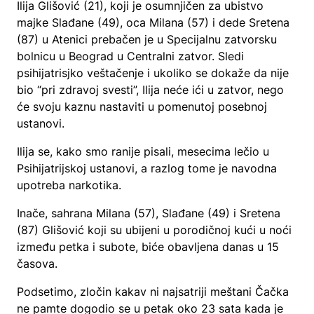
Ilija Glišović (21), koji je osumnjičen za ubistvo
majke Slađane (49), oca Milana (57) i dede Sretena
(87) u Atenici prebačen je u Specijalnu zatvorsku
bolnicu u Beograd u Centralni zatvor. Sledi
psihijatrisjko veštačenje i ukoliko se dokaže da nije
bio “pri zdravoj svesti”, Ilija neće ići u zatvor, nego
će svoju kaznu nastaviti u pomenutoj posebnoj
ustanovi.
Ilija se, kako smo ranije pisali, mesecima lečio u
Psihijatrijskoj ustanovi, a razlog tome je navodna
upotreba narkotika.
Inače, sahrana Milana (57), Slađane (49) i Sretena
(87) Glišović koji su ubijeni u porodičnoj kući u noći
između petka i subote, biće obavljena danas u 15
časova.
Podsetimo, zločin kakav ni najsatriji meštani Čačka
ne pamte dogodio se u petak oko 23 sata kada je