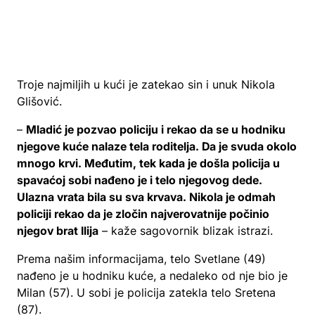
Troje najmiljih u kući je zatekao sin i unuk Nikola
Glišović.
–
Mladić je pozvao policiju i rekao da se u hodniku
njegove kuće nalaze tela roditelja. Da je svuda okolo
mnogo krvi. Međutim, tek kada je došla policija u
spavaćoj sobi nađeno je i telo njegovog dede.
Ulazna vrata bila su sva krvava. Nikola je odmah
policiji rekao da je zločin najverovatnije počinio
njegov brat Ilija
– kaže sagovornik blizak istrazi.
Prema našim informacijama, telo Svetlane (49)
nađeno je u hodniku kuće, a nedaleko od nje bio je
Milan (57). U sobi je policija zatekla telo Sretena
(87).