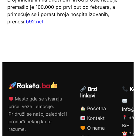
premašio je 100.000 po prvi put od februara, a
primećuje se i porast broja hospitalizovanih,
prenosi
b92.net.
Raketa
.ba
Brzi
Ko
linkovi
Mesto gde se stvaraju
priče, veze i emocije.
Početna
info@r
Pridruži se našoj zajednici i
Sar
Kontakt
pronađi nekog ko te
BiH
O nama
razume.
Pon