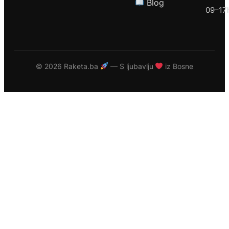
Blog
09–17
©
2026 Raketa.ba
— S ljubavlju
iz Bosne