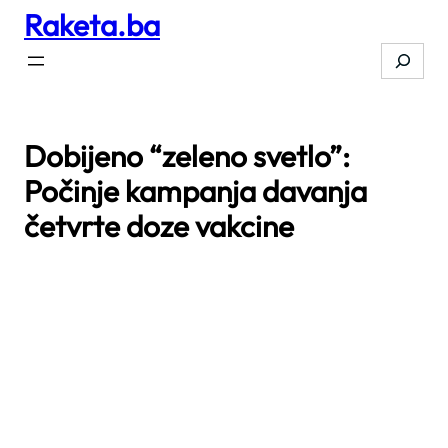
Raketa.ba
Skip
to
Search
content
Dobijeno “zeleno svetlo”:
Počinje kampanja davanja
četvrte doze vakcine