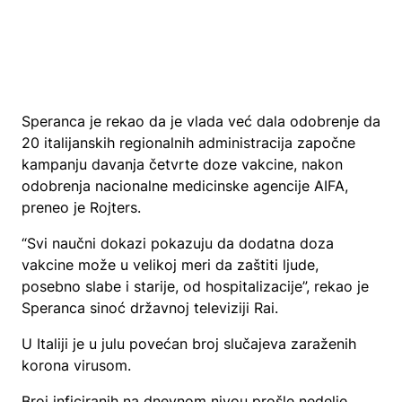
Speranca je rekao da je vlada već dala odobrenje da
20 italijanskih regionalnih administracija započne
kampanju davanja četvrte doze vakcine, nakon
odobrenja nacionalne medicinske agencije AIFA,
preneo je Rojters.
“Svi naučni dokazi pokazuju da dodatna doza
vakcine može u velikoj meri da zaštiti ljude,
posebno slabe i starije, od hospitalizacije”, rekao je
Speranca sinoć državnoj televiziji Rai.
U Italiji je u julu povećan broj slučajeva zaraženih
korona virusom.
Broj inficiranih na dnevnom nivou prošle nedelje