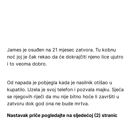
James je osuđen na 21 mjesec zatvora. Tu kobnu
noć joj je čak rekao da će dokrajčiti njeno lice ujutro
i to veoma dobro.
Od napada je pobjegla kada je nasilnik otišao u
kupatilo. Uzela je svoj telefon i pozvala majku. Sjeća
se njegovih riječi da mu nije bitno hoće li završiti u
zatvoru dok god ona ne bude mrtva.
Nastavak priče pogledajte na sljedećoj (2) stranic