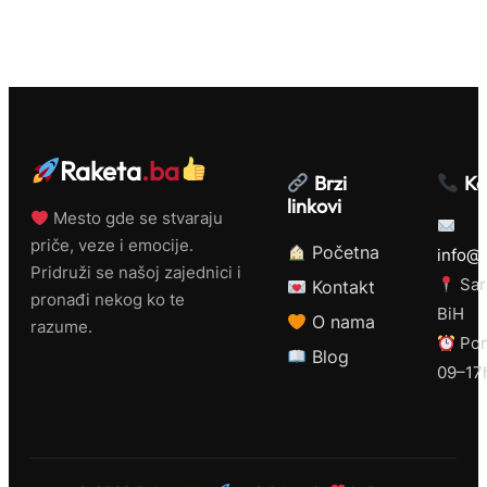
Raketa
.ba
Brzi
Ko
linkovi
Mesto gde se stvaraju
priče, veze i emocije.
Početna
info@r
Pridruži se našoj zajednici i
Sar
Kontakt
pronađi nekog ko te
BiH
O nama
razume.
Pon
Blog
09–17