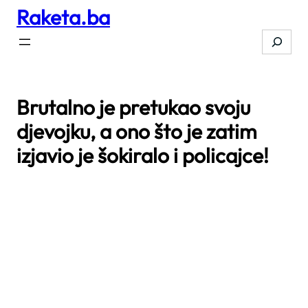
Raketa.ba
Skip
to
Search
content
Brutalno je pretukao svoju
djevojku, a ono što je zatim
izjavio je šokiralo i policajce!