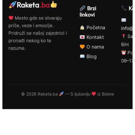
Raketa
.ba
Brzi
Ko
linkovi
Mesto gde se stvaraju
priče, veze i emocije.
Početna
info@r
Pridruži se našoj zajednici i
Sar
Kontakt
pronađi nekog ko te
BiH
O nama
razume.
Pon
Blog
09–17
©
2026 Raketa.ba
— S ljubavlju
iz Bosne