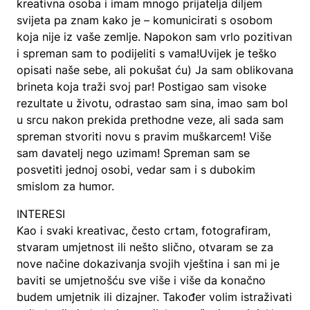
kreativna osoba i imam mnogo prijatelja diljem
svijeta pa znam kako je – komunicirati s osobom
koja nije iz vaše zemlje. Napokon sam vrlo pozitivan
i spreman sam to podijeliti s vama!Uvijek je teško
opisati naše sebe, ali pokušat ću) Ja sam oblikovana
brineta koja traži svoj par! Postigao sam visoke
rezultate u životu, odrastao sam sina, imao sam bol
u srcu nakon prekida prethodne veze, ali sada sam
spreman stvoriti novu s pravim muškarcem! Više
sam davatelj nego uzimam! Spreman sam se
posvetiti jednoj osobi, vedar sam i s dubokim
smislom za humor.
INTERESI
Kao i svaki kreativac, često crtam, fotografiram,
stvaram umjetnost ili nešto slično, otvaram se za
nove načine dokazivanja svojih vještina i san mi je
baviti se umjetnošću sve više i više da konačno
budem umjetnik ili dizajner. Također volim istraživati