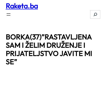
Raketa.ba
Skip
to
Search
content
BORKA(37)”RASTAVLJENA
SAM I ŽELIM DRUŽENJE I
PRIJATELJSTVO JAVITE MI
SE”