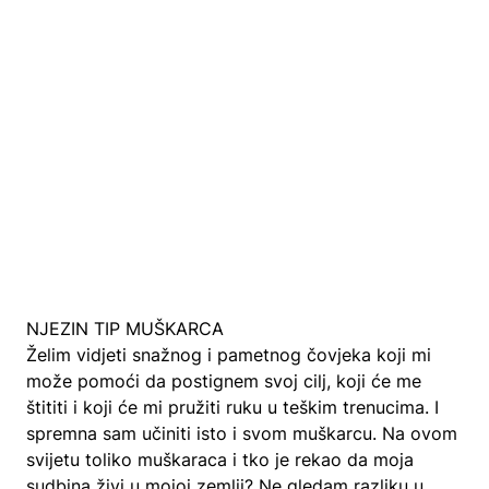
NJEZIN TIP MUŠKARCA
Želim vidjeti snažnog i pametnog čovjeka koji mi
može pomoći da postignem svoj cilj, koji će me
štititi i koji će mi pružiti ruku u teškim trenucima. I
spremna sam učiniti isto i svom muškarcu. Na ovom
svijetu toliko muškaraca i tko je rekao da moja
sudbina živi u mojoj zemlji? Ne gledam razliku u