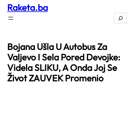
Raketa.ba
Skip
to
Search
content
Bojana Ušla U Autobus Za
Valjevo I Sela Pored Devojke:
Videla SLIKU, A Onda Joj Se
Život ZAUVEK Promenio