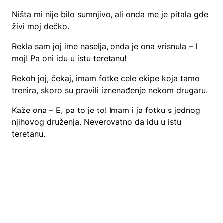
Ništa mi nije bilo sumnjivo, ali onda me je pitala gde
živi moj dečko.
Rekla sam joj ime naselja, onda je ona vrisnula – I
moj! Pa oni idu u istu teretanu!
Rekoh joj, čekaj, imam fotke cele ekipe koja tamo
trenira, skoro su pravili iznenađenje nekom drugaru.
Kaže ona – E, pa to je to! Imam i ja fotku s jednog
njihovog druženja. Neverovatno da idu u istu
teretanu.