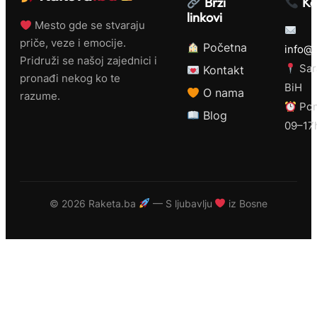
Brzi
Ko
linkovi
Mesto gde se stvaraju
priče, veze i emocije.
Početna
info@r
Pridruži se našoj zajednici i
Sar
Kontakt
pronađi nekog ko te
BiH
O nama
razume.
Pon
Blog
09–17
©
2026 Raketa.ba
— S ljubavlju
iz Bosne