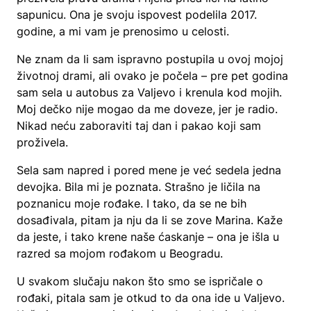
sapunicu. Ona je svoju ispovest podelila 2017.
godine, a mi vam je prenosimo u celosti.
Ne znam da li sam ispravno postupila u ovoj mojoj
životnoj drami, ali ovako je počela – pre pet godina
sam sela u autobus za Valjevo i krenula kod mojih.
Moj dečko nije mogao da me doveze, jer je radio.
Nikad neću zaboraviti taj dan i pakao koji sam
proživela.
Sela sam napred i pored mene je već sedela jedna
devojka. Bila mi je poznata. Strašno je ličila na
poznanicu moje rođake. I tako, da se ne bih
dosađivala, pitam ja nju da li se zove Marina. Kaže
da jeste, i tako krene naše ćaskanje – ona je išla u
razred sa mojom rođakom u Beogradu.
U svakom slučaju nakon što smo se ispričale o
rođaki, pitala sam je otkud to da ona ide u Valjevo.