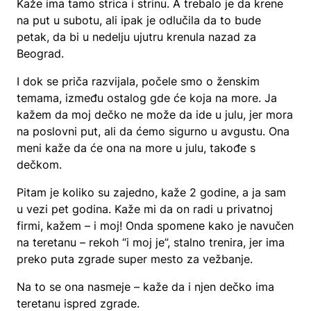
Kaže ima tamo strica i strinu. A trebalo je da krene
na put u subotu, ali ipak je odlučila da to bude
petak, da bi u nedelju ujutru krenula nazad za
Beograd.
I dok se priča razvijala, počele smo o ženskim
temama, između ostalog gde će koja na more. Ja
kažem da moj dečko ne može da ide u julu, jer mora
na poslovni put, ali da ćemo sigurno u avgustu. Ona
meni kaže da će ona na more u julu, takođe s
dečkom.
Pitam je koliko su zajedno, kaže 2 godine, a ja sam
u vezi pet godina. Kaže mi da on radi u privatnoj
firmi, kažem – i moj! Onda spomene kako je navučen
na teretanu – rekoh “i moj je”, stalno trenira, jer ima
preko puta zgrade super mesto za vežbanje.
Na to se ona nasmeje – kaže da i njen dečko ima
teretanu ispred zgrade.