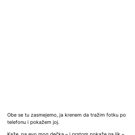
Obe se tu zasmejemo, ja krenem da tražim fotku po
telefonu i pokažem joj.
Kaže, pa evo mog dečka – i prstom pokaže na lik –