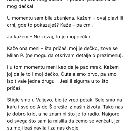
mog dečka!
U momentu sam bila zbunjena. Kažem – ovaj plavi ili
crni, gde to pokazuješ? Kaže – pa crni.
Ja kažem – Ne zezaj, to je moj dečko.
Kaže ona meni – šta pričaš, moj je dečko, zove se
Milan P. (ne mogu da otkrivam detalje o prezimenu).
I u tom momentu meni kao da je pao mrak. Kažem
joj da je to i moj dečko. Ćutale smo prvo, pa smo
ispitivale jedna drugu – Jesi li sigurna u to što
pričaš.
Stigle smo u Valjevo, bio je vreo petak. Sele smo na
kafu i sve od A do Š prešle iz naših života. Tako nas
je dobro krio, a ne znam ni što je to radio. Najgore
od svega što sam ja mislila da ćemo se venčati, jer
su moji baš navijali za nas dvoje.