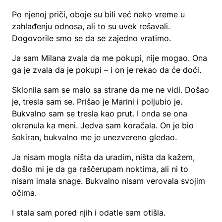
Po njenoj priči, oboje su bili već neko vreme u
zahlađenju odnosa, ali to su uvek rešavali.
Dogovorile smo se da se zajedno vratimo.
Ja sam Milana zvala da me pokupi, nije mogao. Ona
ga je zvala da je pokupi – i on je rekao da će doći.
Sklonila sam se malo sa strane da me ne vidi. Došao
je, tresla sam se. Prišao je Marini i poljubio je.
Bukvalno sam se tresla kao prut. I onda se ona
okrenula ka meni. Jedva sam koračala. On je bio
šokiran, bukvalno me je unezvereno gledao.
Ja nisam mogla ništa da uradim, ništa da kažem,
došlo mi je da ga raščerupam noktima, ali ni to
nisam imala snage. Bukvalno nisam verovala svojim
očima.
I stala sam pored njih i odatle sam otišla.