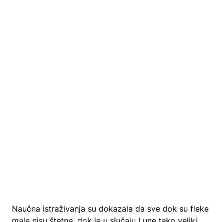
Naučna istraživanja su dokazala da sve dok su fleke
male nisu štetne, dok je u slučaju Lune tako veliki