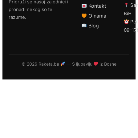
Pridruži se našoj zajednici i
Sar
Kontakt
pronađi nekog ko te
BiH
O nama
razume.
Pon
Blog
09–17
©
2026 Raketa.ba
— S ljubavlju
iz Bosne