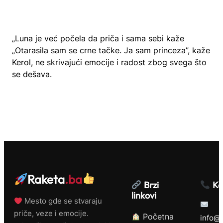
„Luna je već počela da priča i sama sebi kaže
„Otarasila sam se crne tačke. Ja sam princeza”, kaže
Kerol, ne skrivajući emocije i radost zbog svega što
se dešava.
Raketa
.ba
Brzi
Ko
linkovi
Mesto gde se stvaraju
priče, veze i emocije.
Početna
info@r