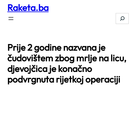
Raketa.ba
Skip
to
Search
content
Prije 2 godine nazvana je
čudovištem zbog mrlje na licu,
djevojčica je konačno
podvrgnuta rijetkoj operaciji