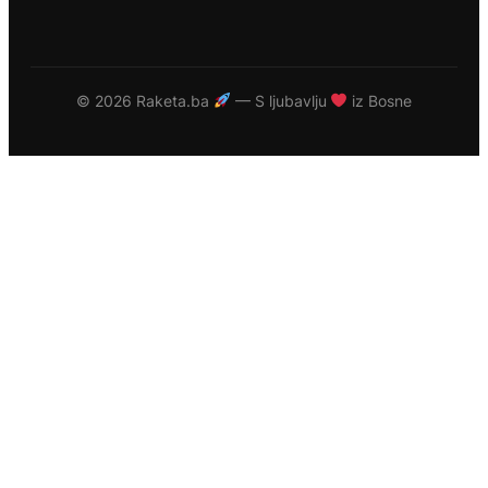
©
2026 Raketa.ba
— S ljubavlju
iz Bosne