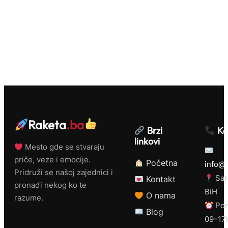
Raketa
.ba
Brzi
Ko
linkovi
Mesto gde se stvaraju
priče, veze i emocije.
Početna
info@r
Pridruži se našoj zajednici i
Sar
Kontakt
pronađi nekog ko te
BiH
O nama
razume.
Pon
Blog
09–17