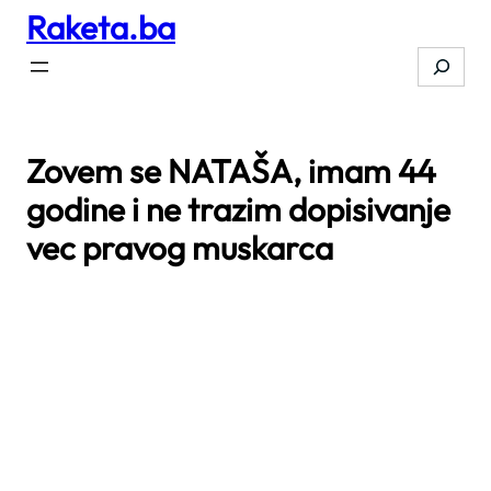
Raketa.ba
Skip
to
Search
content
Zovem se NATAŠA, imam 44
godine i ne trazim dopisivanje
vec pravog muskarca