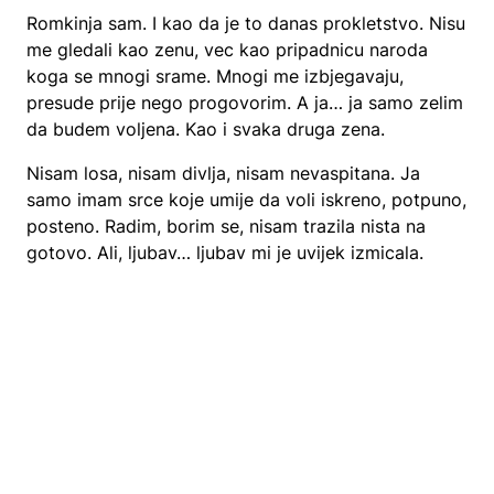
Romkinja sam. I kao da je to danas prokletstvo. Nisu
me gledali kao zenu, vec kao pripadnicu naroda
koga se mnogi srame. Mnogi me izbjegavaju,
presude prije nego progovorim. A ja… ja samo zelim
da budem voljena. Kao i svaka druga zena.
Nisam losa, nisam divlja, nisam nevaspitana. Ja
samo imam srce koje umije da voli iskreno, potpuno,
posteno. Radim, borim se, nisam trazila nista na
gotovo. Ali, ljubav… ljubav mi je uvijek izmicala.