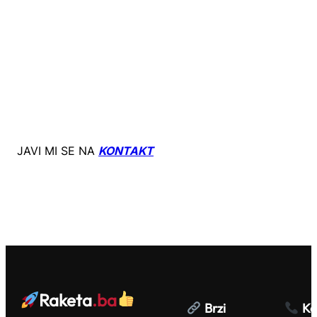
JAVI MI SE NA
KONTAKT
Raketa
.ba
Brzi
Ko