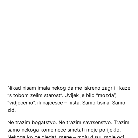
Nikad nisam imala nekog da me iskreno zagrli i kaze
“s tobom zelim starost”. Uvijek je bilo “mozda”,
“vidjecemo”, ili najcesce – nista. Samo tisina. Samo
zid.
Ne trazim bogatstvo. Ne trazim savrsenstvo. Trazim
samo nekoga kome nece smetati moje porijeklo.
Nekoga ko ce gledati mene – moju dusu, moje oci,