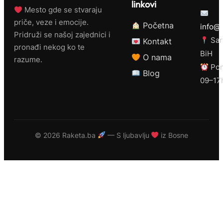
linkovi
Mesto gde se stvaraju
priče, veze i emocije.
Početna
info@r
Pridruži se našoj zajednici i
Sar
Kontakt
pronađi nekog ko te
BiH
O nama
razume.
Pon
Blog
09–17
©
2026 Raketa.ba
— S ljubavlju
iz Bosne