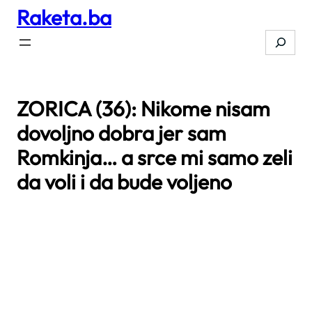
Raketa.ba
Skip
to
Search
content
ZORICA (36): Nikome nisam
dovoljno dobra jer sam
Romkinja… a srce mi samo zeli
da voli i da bude voljeno