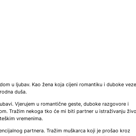
dom u ljubav. Kao žena koja cijeni romantiku i duboke veze
 srodna duša.
ljubavi. Vjerujem u romantične geste, duboke razgovore i
om. Tražim nekoga tko će mi biti partner u istraživanju živo
i teškim vremenima.
tencijalnog partnera. Tražim muškarca koji je prošao kroz