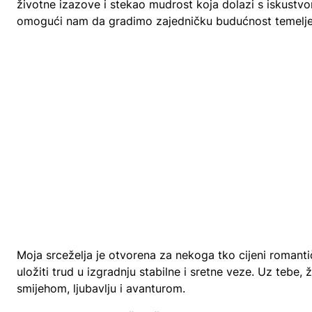
životne izazove i stekao mudrost koja dolazi s iskustv
omogući nam da gradimo zajedničku budućnost temeljenu
Moja srceželja je otvorena za nekoga tko cijeni romanti
uložiti trud u izgradnju stabilne i sretne veze. Uz tebe, ž
smijehom, ljubavlju i avanturom.