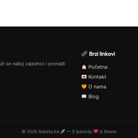
Brzi linkovi
ži se našoj zajednici i pronađi
Početna
Kontakt
O nama
Blog
©
2026 Raketa.ba
— S ljubavlju
iz Bosne