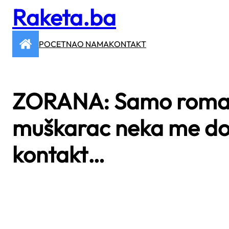
Raketa.ba
Skip
to
content
POCETNA
O NAMA
KONTAKT
ZORANA: Samo romant
muškarac neka me do
kontakt…