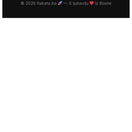
©
2026 Raketa.ba
— S ljubavlju
iz Bosne