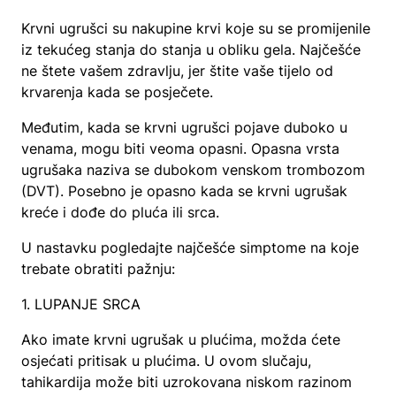
Krvni ugrušci su nakupine krvi koje su se promijenile
iz tekućeg stanja do stanja u obliku gela. Najčešće
ne štete vašem zdravlju, jer štite vaše tijelo od
krvarenja kada se posječete.
Međutim, kada se krvni ugrušci pojave duboko u
venama, mogu biti veoma opasni. Opasna vrsta
ugrušaka naziva se dubokom venskom trombozom
(DVT). Posebno je opasno kada se krvni ugrušak
kreće i dođe do pluća ili srca.
U nastavku pogledajte najčešće simptome na koje
trebate obratiti pažnju:
1. LUPANJE SRCA
Ako imate krvni ugrušak u plućima, možda ćete
osjećati pritisak u plućima. U ovom slučaju,
tahikardija može biti uzrokovana niskom razinom