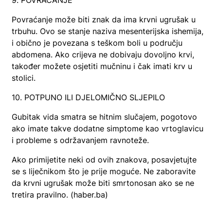
9. POVRAĆANJE
Povraćanje može biti znak da ima krvni ugrušak u
trbuhu. Ovo se stanje naziva mesenterijska ishemija,
i obično je povezana s teškom boli u području
abdomena. Ako crijeva ne dobivaju dovoljno krvi,
također možete osjetiti mučninu i čak imati krv u
stolici.
10. POTPUNO ILI DJELOMIČNO SLJEPILO
Gubitak vida smatra se hitnim slučajem, pogotovo
ako imate takve dodatne simptome kao vrtoglavicu
i probleme s održavanjem ravnoteže.
Ako primijetite neki od ovih znakova, posavjetujte
se s liječnikom što je prije moguće. Ne zaboravite
da krvni ugrušak može biti smrtonosan ako se ne
tretira pravilno. (haber.ba)