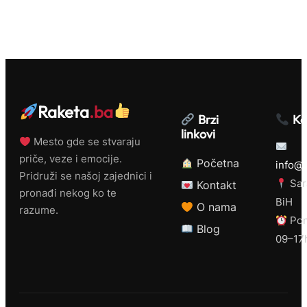
Raketa
.ba
Brzi
Ko
linkovi
Mesto gde se stvaraju
priče, veze i emocije.
Početna
info@r
Pridruži se našoj zajednici i
Sar
Kontakt
pronađi nekog ko te
BiH
O nama
razume.
Pon
Blog
09–17