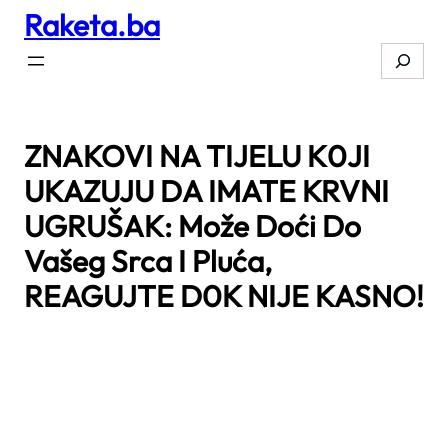
Raketa.ba
Skip
to
Search
content
ZNAKOVI NA TIJELU K0JI
UKAZUJU DA IMATE KRVNI
UGRUŠAK: Može Doći Do
Vašeg Srca I Pluća,
REAGUJTE D0K NIJE KASNO!