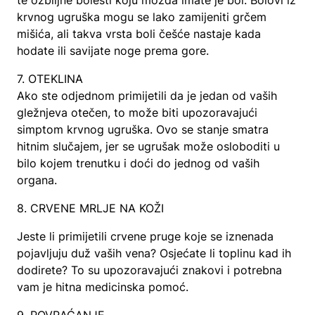
te ozbiljne bolesti koju možda imate je bol. Bolovi iz
krvnog ugruška mogu se lako zamijeniti grčem
mišića, ali takva vrsta boli češće nastaje kada
hodate ili savijate noge prema gore.
7. OTEKLINA
Ako ste odjednom primijetili da je jedan od vaših
gležnjeva otečen, to može biti upozoravajući
simptom krvnog ugruška. Ovo se stanje smatra
hitnim slučajem, jer se ugrušak može osloboditi u
bilo kojem trenutku i doći do jednog od vaših
organa.
8. CRVENE MRLJE NA KOŽI
Jeste li primijetili crvene pruge koje se iznenada
pojavljuju duž vaših vena? Osjećate li toplinu kad ih
dodirete? To su upozoravajući znakovi i potrebna
vam je hitna medicinska pomoć.