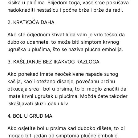
kisika u plućima. Slijedom toga, vaše srce pokušava
nadoknaditi nestašicu i počne brže i brže da radi.
2. KRATKOĆA DAHA
Ako ste odjednom shvatili da vam je vrlo teško da
duboko udahnete, to može biti simptom krvnog
ugruška u plućima, što se naziva plućna embolija.
3. KAŠLJANJE BEZ IKAKVOG RAZLOGA
Ako ponekad imate neočekivane napade suhog
kašlja, kao i otežano disanje, povećanu brzinu
otkucaja srca i bol u prsima, to bi moglo značiti da
imate krvni ugrušak u plućima. Možda ćete također
iskašljavati sluz i čak i krv.
4. BOL U GRUDIMA
Ako osjetite bol u prsima kad duboko dišete, to bi
mogao biti jedan od simptoma plućne embolije.