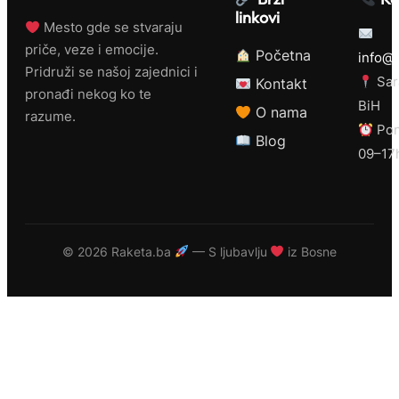
linkovi
Mesto gde se stvaraju
priče, veze i emocije.
Početna
info@r
Pridruži se našoj zajednici i
Sar
Kontakt
pronađi nekog ko te
BiH
O nama
razume.
Pon
Blog
09–17
©
2026 Raketa.ba
— S ljubavlju
iz Bosne