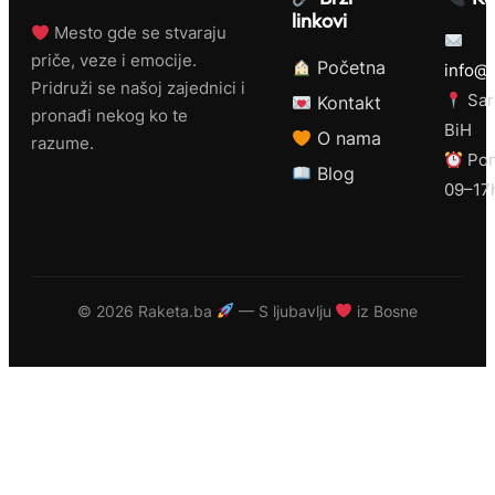
linkovi
Mesto gde se stvaraju
priče, veze i emocije.
Početna
info@r
Pridruži se našoj zajednici i
Sar
Kontakt
pronađi nekog ko te
BiH
O nama
razume.
Pon
Blog
09–17
©
2026 Raketa.ba
— S ljubavlju
iz Bosne