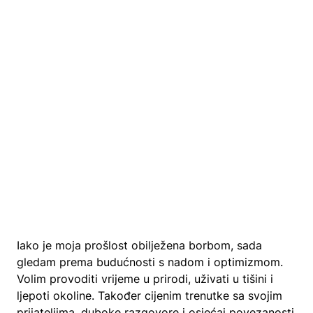
Iako je moja prošlost obilježena borbom, sada
gledam prema budućnosti s nadom i optimizmom.
Volim provoditi vrijeme u prirodi, uživati ​​u tišini i
ljepoti okoline. Također cijenim trenutke sa svojim
prijateljima, duboke razgovore i osjećaj povezanosti