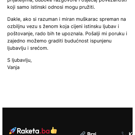
koji samo istinski odnosi mogu pružiti.
Dakle, ako si razuman i miran muškarac spreman na
ozbiljnu vezu s ženom koja cijeni istinsku ljubav i
poštovanje, rado bih te upoznala. Pošalji mi poruku i
zajedno možemo graditi budućnost ispunjenu
ljubavlju i srećom.
S ljubavlju,
Vanja
Raketa
.ba
Brzi
Ko