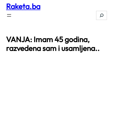
Raketa.ba
Skip
to
Search
content
VANJA: Imam 45 godina,
razvedena sam i usamljena..