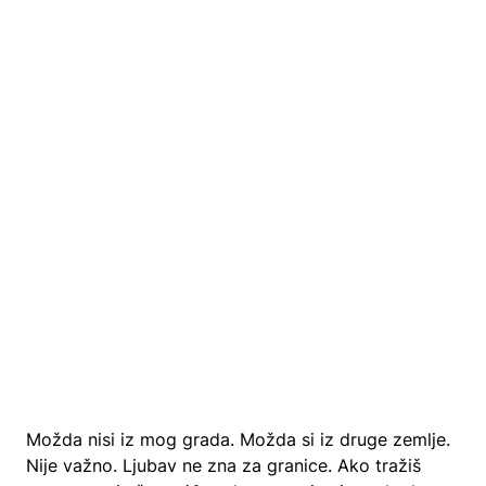
Možda nisi iz mog grada. Možda si iz druge zemlje.
Nije važno. Ljubav ne zna za granice. Ako tražiš