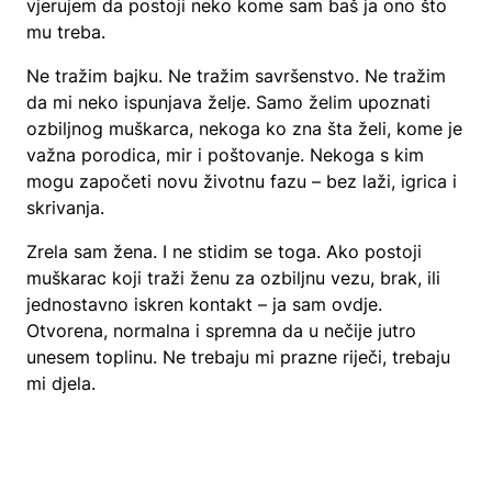
vjerujem da postoji neko kome sam baš ja ono što
mu treba.
Ne tražim bajku. Ne tražim savršenstvo. Ne tražim
da mi neko ispunjava želje. Samo želim upoznati
ozbiljnog muškarca, nekoga ko zna šta želi, kome je
važna porodica, mir i poštovanje. Nekoga s kim
mogu započeti novu životnu fazu – bez laži, igrica i
skrivanja.
Zrela sam žena. I ne stidim se toga. Ako postoji
muškarac koji traži ženu za ozbiljnu vezu, brak, ili
jednostavno iskren kontakt – ja sam ovdje.
Otvorena, normalna i spremna da u nečije jutro
unesem toplinu. Ne trebaju mi prazne riječi, trebaju
mi djela.