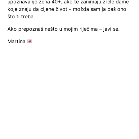
upoznavanje žena 40+, ako te zanimaju zrele dame
koje znaju da cijene život – možda sam ja baš ono
što ti treba.
Ako prepoznaš nešto u mojim riječima – javi se.
Martina