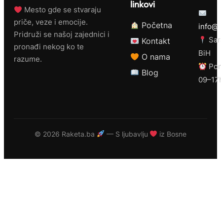
linkovi
Mesto gde se stvaraju
priče, veze i emocije.
Početna
info@r
Pridruži se našoj zajednici i
Sar
Kontakt
pronađi nekog ko te
BiH
O nama
razume.
Pon
Blog
09–17
©
2026 Raketa.ba
— S ljubavlju
iz Bosne