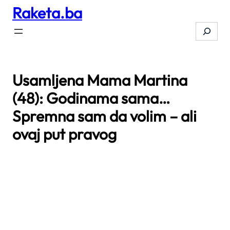
Raketa.ba
Skip
to
Search
content
Usamljena Mama Martina
(48): Godinama sama…
Spremna sam da volim – ali
ovaj put pravog