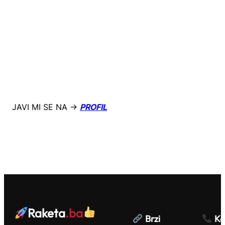
JAVI MI SE NA →
PROFIL
Raketa
.ba
Brzi
Ko