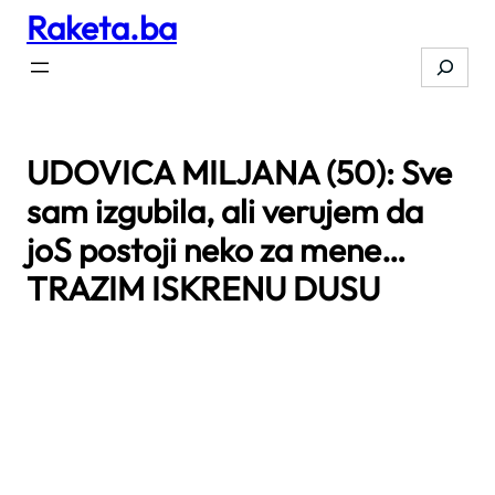
Raketa.ba
Skip
to
Search
content
UDOVICA MILJANA (50): Sve
sam izgubila, ali verujem da
joS postoji neko za mene…
TRAZIM ISKRENU DUSU