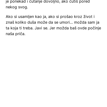
je ponekad i ćutanje dovoljno, ako ćutiš pored
nekog svog.
Ako si usamljen kao ja, ako si prošao kroz život i
znaš koliko duša može da se umori… možda sam ja
ta koja ti treba. Javi se. Jer možda baš ovde počinje
naša priča.