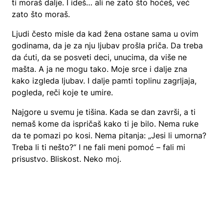
ti moraš dalje. I ideš… ali ne zato što hoćeš, već
zato što moraš.
Ljudi često misle da kad žena ostane sama u ovim
godinama, da je za nju ljubav prošla priča. Da treba
da ćuti, da se posveti deci, unucima, da više ne
mašta. A ja ne mogu tako. Moje srce i dalje zna
kako izgleda ljubav. I dalje pamti toplinu zagrljaja,
pogleda, reči koje te umire.
Najgore u svemu je tišina. Kada se dan završi, a ti
nemaš kome da ispričaš kako ti je bilo. Nema ruke
da te pomazi po kosi. Nema pitanja: „Jesi li umorna?
Treba li ti nešto?“ I ne fali meni pomoć – fali mi
prisustvo. Bliskost. Neko moj.