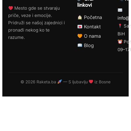
linkovi
Mesto gde se stvaraju
priče, veze i emocije.
Početna
info@r
Pridruži se našoj zajednici i
Sar
Kontakt
pronađi nekog ko te
BiH
O nama
razume.
Pon
Blog
09–17
©
2026 Raketa.ba
— S ljubavlju
iz Bosne