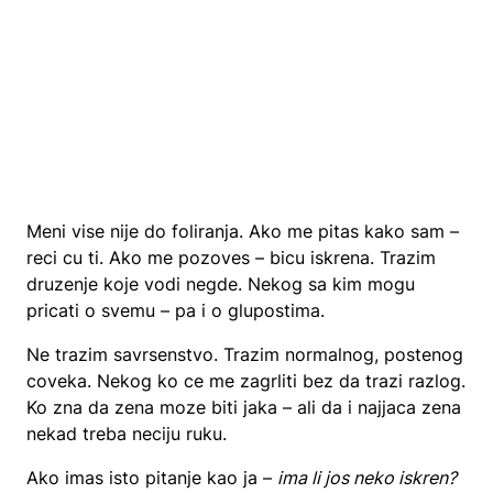
Meni vise nije do foliranja. Ako me pitas kako sam –
reci cu ti. Ako me pozoves – bicu iskrena. Trazim
druzenje koje vodi negde. Nekog sa kim mogu
pricati o svemu – pa i o glupostima.
Ne trazim savrsenstvo. Trazim normalnog, postenog
coveka. Nekog ko ce me zagrliti bez da trazi razlog.
Ko zna da zena moze biti jaka – ali da i najjaca zena
nekad treba neciju ruku.
Ako imas isto pitanje kao ja –
ima li jos neko iskren?