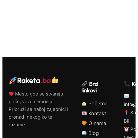
Raketa
.ba
Brzi
Ko
linkovi
Mesto gde se stvaraju
priče, veze i emocije.
Početna
info@r
Pridruži se našoj zajednici i
Sar
Kontakt
pronađi nekog ko te
BiH
O nama
razume.
Pon
Blog
09–17