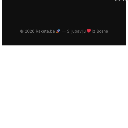
©
2026 Raketa.ba
— S ljubavlju
iz Bosne