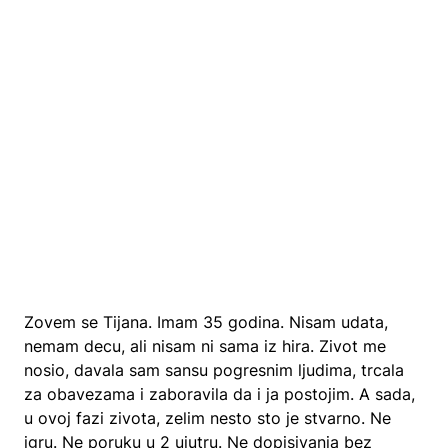
Zovem se Tijana. Imam 35 godina. Nisam udata,
nemam decu, ali nisam ni sama iz hira. Zivot me
nosio, davala sam sansu pogresnim ljudima, trcala
za obavezama i zaboravila da i ja postojim. A sada,
u ovoj fazi zivota, zelim nesto sto je stvarno. Ne
igru. Ne poruku u 2 ujutru. Ne dopisivanja bez