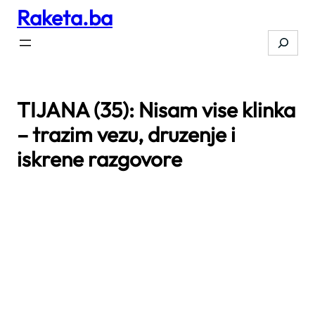
Raketa.ba
Skip
to
Search
content
TIJANA (35): Nisam vise klinka
– trazim vezu, druzenje i
iskrene razgovore