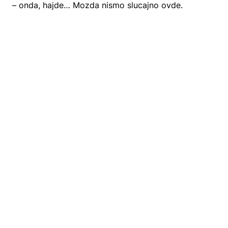
– onda, hajde… Mozda nismo slucajno ovde.