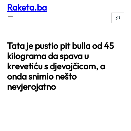
Raketa.ba
Skip
to
Search
content
Tata je pustio pit bulla od 45
kilograma da spava u
krevetiću s djevojčicom, a
onda snimio nešto
nevjerojatno