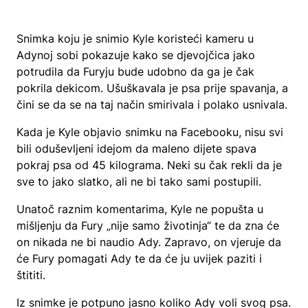
Snimka koju je snimio Kyle koristeći kameru u
Adynoj sobi pokazuje kako se djevojčica jako
potrudila da Furyju bude udobno da ga je čak
pokrila dekicom. Ušuškavala je psa prije spavanja, a
čini se da se na taj način smirivala i polako usnivala.
Kada je Kyle objavio snimku na Facebooku, nisu svi
bili oduševljeni idejom da maleno dijete spava
pokraj psa od 45 kilograma. Neki su čak rekli da je
sve to jako slatko, ali ne bi tako sami postupili.
Unatoč raznim komentarima, Kyle ne popušta u
mišljenju da Fury „nije samo životinja“ te da zna će
on nikada ne bi naudio Ady. Zapravo, on vjeruje da
će Fury pomagati Ady te da će ju uvijek paziti i
štititi.
Iz snimke je potpuno jasno koliko Ady voli svog psa.