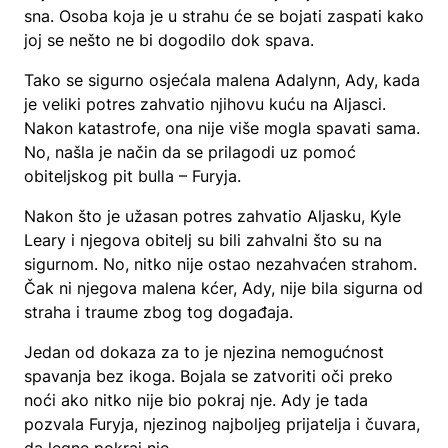
sna. Osoba koja je u strahu će se bojati zaspati kako
joj se nešto ne bi dogodilo dok spava.
Tako se sigurno osjećala malena Adalynn, Ady, kada
je veliki potres zahvatio njihovu kuću na Aljasci.
Nakon katastrofe, ona nije više mogla spavati sama.
No, našla je način da se prilagodi uz pomoć
obiteljskog pit bulla – Furyja.
Nakon što je užasan potres zahvatio Aljasku, Kyle
Leary i njegova obitelj su bili zahvalni što su na
sigurnom. No, nitko nije ostao nezahvaćen strahom.
Čak ni njegova malena kćer, Ady, nije bila sigurna od
straha i traume zbog tog događaja.
Jedan od dokaza za to je njezina nemogućnost
spavanja bez ikoga. Bojala se zatvoriti oči preko
noći ako nitko nije bio pokraj nje. Ady je tada
pozvala Furyja, njezinog najboljeg prijatelja i čuvara,