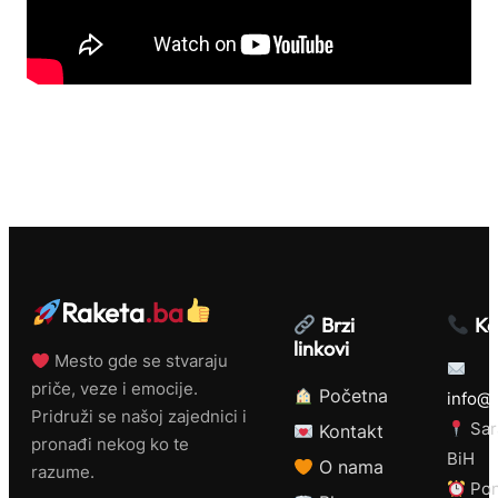
Raketa
.ba
Brzi
Ko
linkovi
Mesto gde se stvaraju
priče, veze i emocije.
Početna
info@r
Pridruži se našoj zajednici i
Sar
Kontakt
pronađi nekog ko te
BiH
O nama
razume.
Pon