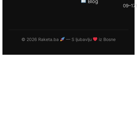
Blog
09–17
©
2026 Raketa.ba
— S ljubavlju
iz Bosne