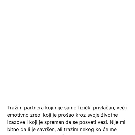
Tražim partnera koji nije samo fizički privlačan, već i
emotivno zreo, koji je prošao kroz svoje životne
izazove i koji je spreman da se posveti vezi. Nije mi
bitno da li je savršen, ali tražim nekog ko će me