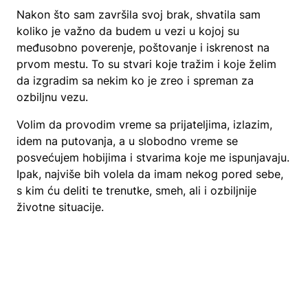
Nakon što sam završila svoj brak, shvatila sam
koliko je važno da budem u vezi u kojoj su
međusobno poverenje, poštovanje i iskrenost na
prvom mestu. To su stvari koje tražim i koje želim
da izgradim sa nekim ko je zreo i spreman za
ozbiljnu vezu.
Volim da provodim vreme sa prijateljima, izlazim,
idem na putovanja, a u slobodno vreme se
posvećujem hobijima i stvarima koje me ispunjavaju.
Ipak, najviše bih volela da imam nekog pored sebe,
s kim ću deliti te trenutke, smeh, ali i ozbiljnije
životne situacije.