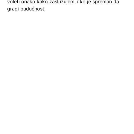
voleti onako kako zaslužujem, i ko je spreman da
gradi budućnost.