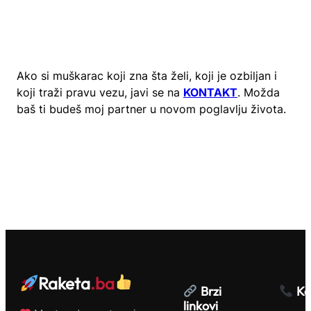
Ako si muškarac koji zna šta želi, koji je ozbiljan i
koji traži pravu vezu, javi se na
KONTAKT
. Možda
baš ti budeš moj partner u novom poglavlju života.
Raketa
.ba
Brzi
Ko
linkovi