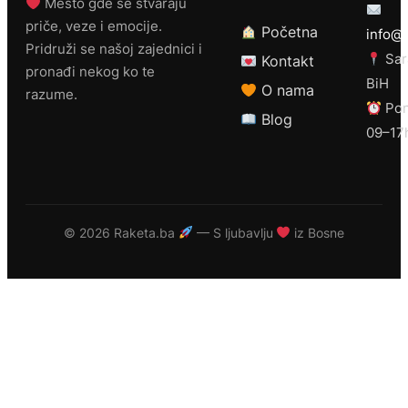
Mesto gde se stvaraju
priče, veze i emocije.
Početna
info@r
Pridruži se našoj zajednici i
Sar
Kontakt
pronađi nekog ko te
BiH
O nama
razume.
Pon
Blog
09–17
©
2026 Raketa.ba
— S ljubavlju
iz Bosne