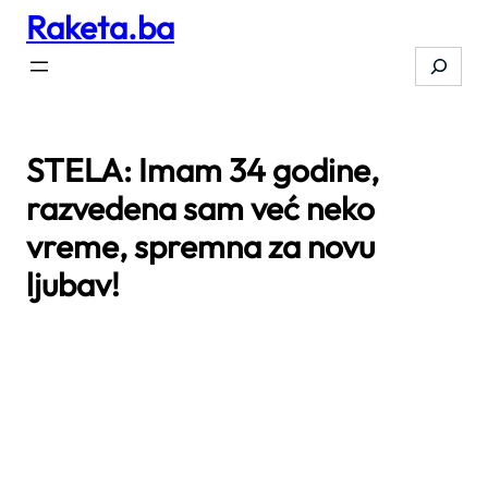
Raketa.ba
Skip
to
Search
content
STELA: Imam 34 godine,
razvedena sam već neko
vreme, spremna za novu
ljubav!