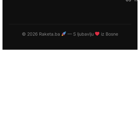
©
2026 Raketa.ba
— S ljubavlju
iz Bosne