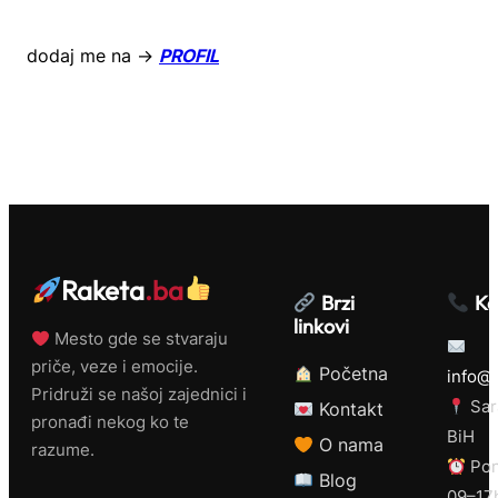
dodaj me na →
PROFIL
Raketa
.ba
Brzi
Ko
linkovi
Mesto gde se stvaraju
priče, veze i emocije.
Početna
info@r
Pridruži se našoj zajednici i
Sar
Kontakt
pronađi nekog ko te
BiH
O nama
razume.
Pon
Blog
09–17