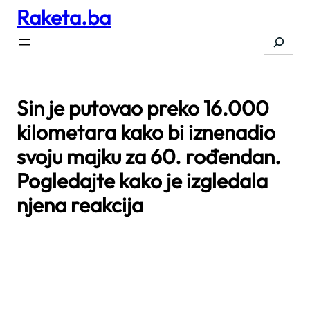
Raketa.ba
Skip
to
Search
content
Sin je putovao preko 16.000
kilometara kako bi iznenadio
svoju majku za 60. rođendan.
Pogledajte kako je izgledala
njena reakcija