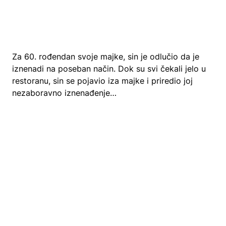
Za 60. rođendan svoje majke, sin je odlučio da je
iznenadi na poseban način. Dok su svi čekali jelo u
restoranu, sin se pojavio iza majke i priredio joj
nezaboravno iznenađenje…