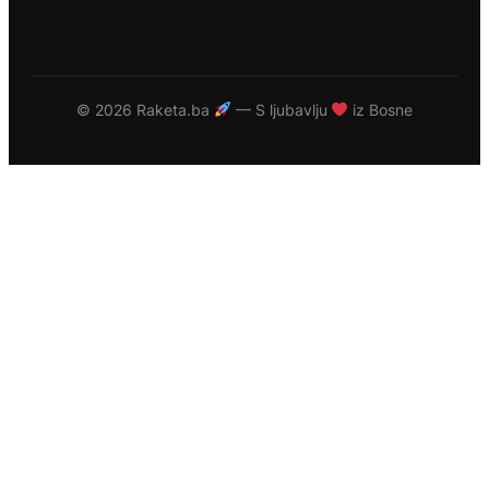
©
2026 Raketa.ba
— S ljubavlju
iz Bosne