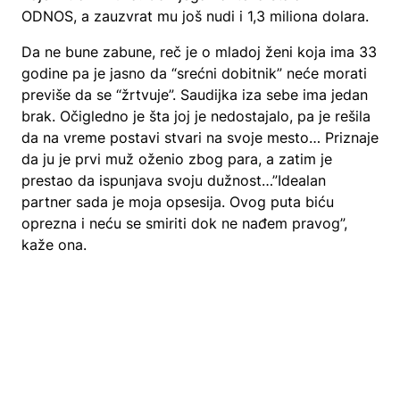
ODNOS, a zauzvrat mu još nudi i 1,3 miliona dolara.
Da ne bune zabune, reč je o mladoj ženi koja ima 33
godine pa je jasno da “srećni dobitnik” neće morati
previše da se “žrtvuje”. Saudijka iza sebe ima jedan
brak. Očigledno je šta joj je nedostajalo, pa je rešila
da na vreme postavi stvari na svoje mesto… Priznaje
da ju je prvi muž oženio zbog para, a zatim je
prestao da ispunjava svoju dužnost…”Idealan
partner sada je moja opsesija. Ovog puta biću
oprezna i neću se smiriti dok ne nađem pravog”,
kaže ona.