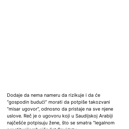
Dodaje da nema nameru da rizikuje i da će
“gospodin budući” morati da potpiše takozvani
“misar ugovor”, odnosno da pristaje na sve njene
uslove. Reč je o ugovoru koji u Saudijskoj Arabiji
najčešće potpisuju žene, što se smatra “legalnom