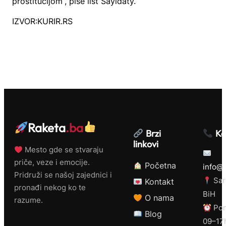
prostitucijom”, piše list Sayidaty.
IZVOR:KURIR.RS
Raketa
.ba
Brzi
Ko
linkovi
Mesto gde se stvaraju
priče, veze i emocije.
Početna
info@r
Pridruži se našoj zajednici i
Sar
Kontakt
pronađi nekog ko te
BiH
O nama
razume.
Pon
Blog
09–17