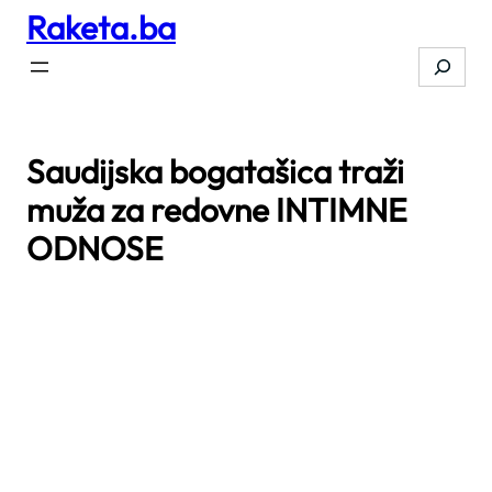
Raketa.ba
Skip
to
Search
content
Saudijska bogatašica traži
muža za redovne INTIMNE
ODNOSE