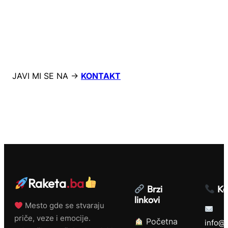
JAVI MI SE NA →
KONTAKT
Raketa
.ba
Brzi
Ko
linkovi
Mesto gde se stvaraju
priče, veze i emocije.
Početna
info@r