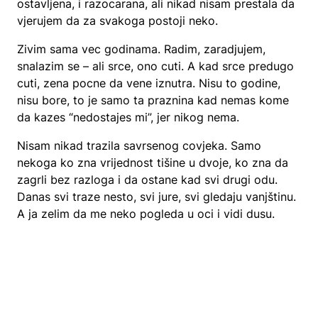
ostavljena, i razocarana, ali nikad nisam prestala da
vjerujem da za svakoga postoji neko.
Zivim sama vec godinama. Radim, zaradjujem,
snalazim se – ali srce, ono cuti. A kad srce predugo
cuti, zena pocne da vene iznutra. Nisu to godine,
nisu bore, to je samo ta praznina kad nemas kome
da kazes “nedostajes mi”, jer nikog nema.
Nisam nikad trazila savrsenog covjeka. Samo
nekoga ko zna vrijednost tišine u dvoje, ko zna da
zagrli bez razloga i da ostane kad svi drugi odu.
Danas svi traze nesto, svi jure, svi gledaju vanjštinu.
A ja zelim da me neko pogleda u oci i vidi dusu.