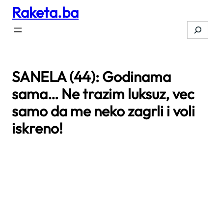
Raketa.ba
Skip
to
Search
content
SANELA (44): Godinama
sama… Ne trazim luksuz, vec
samo da me neko zagrli i voli
iskreno!