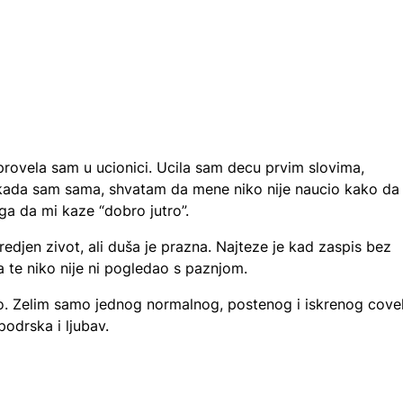
provela sam u ucionici. Ucila sam decu prvim slovima,
a, kada sam sama, shvatam da mene niko nije naucio kako da
ga da mi kaze “dobro jutro”.
edjen zivot, ali duša je prazna. Najteze je kad zaspis bez
 te niko nije ni pogledao s paznjom.
vo. Zelim samo jednog normalnog, postenog i iskrenog cove
podrska i ljubav.