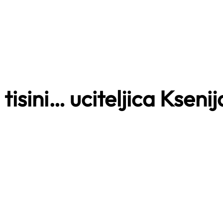
isini… uciteljica Ksenij