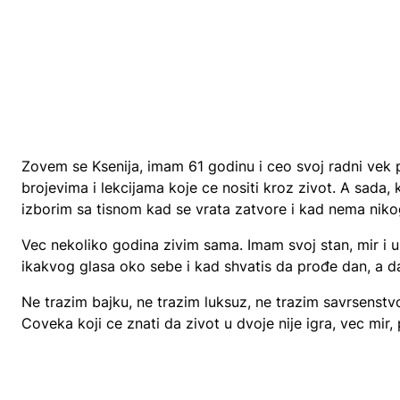
Zovem se Ksenija, imam 61 godinu i ceo svoj radni vek 
brojevima i lekcijama koje ce nositi kroz zivot. A sad
izborim sa tisnom kad se vrata zatvore i kad nema niko
Vec nekoliko godina zivim sama. Imam svoj stan, mir i ur
ikakvog glasa oko sebe i kad shvatis da prođe dan, a da
Ne trazim bajku, ne trazim luksuz, ne trazim savrsenst
Coveka koji ce znati da zivot u dvoje nije igra, vec mir, 