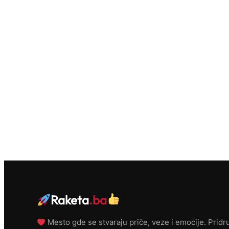
Raketa
.ba
Mesto gde se stvaraju priče, veze i emocije. Pridru