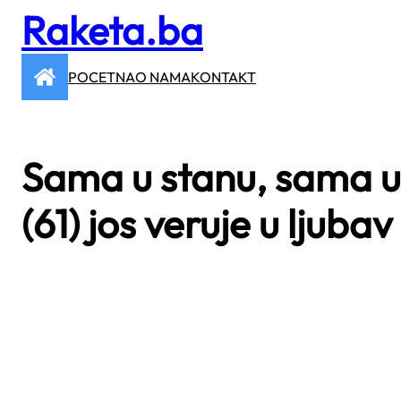
Raketa.ba
Skip
to
content
POCETNA
O NAMA
KONTAKT
Sama u stanu, sama u t
(61) jos veruje u ljubav