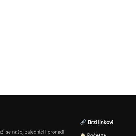
Brzi linkovi
ži se našoj zajednici i pronađi
Početna