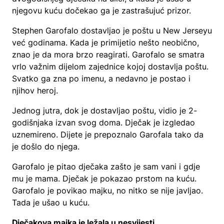
njegovu kuću dočekao ga je zastrašujuć prizor.
Stephen Garofalo dostavljao je poštu u New Jerseyu
već godinama. Kada je primijetio nešto neobično,
znao je da mora brzo reagirati. Garofalo se smatra
vrlo važnim dijelom zajednice kojoj dostavlja poštu.
Svatko ga zna po imenu, a nedavno je postao i
njihov heroj.
Jednog jutra, dok je dostavljao poštu, vidio je 2-
godišnjaka izvan svog doma. Dječak je izgledao
uznemireno. Dijete je prepoznalo Garofala tako da
je došlo do njega.
Garofalo je pitao dječaka zašto je sam vani i gdje
mu je mama. Dječak je pokazao prstom na kuću.
Garofalo je povikao majku, no nitko se nije javljao.
Tada je ušao u kuću.
Dječakova majka je ležala u nesvijesti