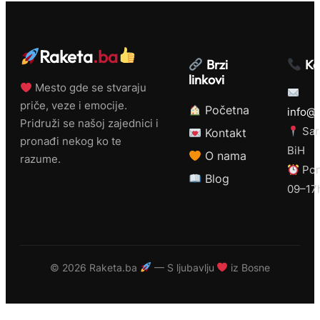
Raketa
.ba
Brzi
Ko
linkovi
Mesto gde se stvaraju
priče, veze i emocije.
Početna
info@r
Pridruži se našoj zajednici i
Sar
Kontakt
pronađi nekog ko te
BiH
O nama
razume.
Pon
Blog
09–17
©
2026 Raketa.ba
— S ljubavlju
iz Bosne