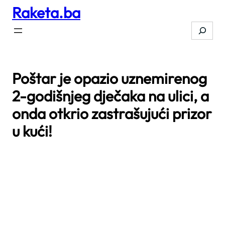
Raketa.ba
Skip
to
Search
content
Poštar je opazio uznemirenog
2-godišnjeg dječaka na ulici, a
onda otkrio zastrašujući prizor
u kući!