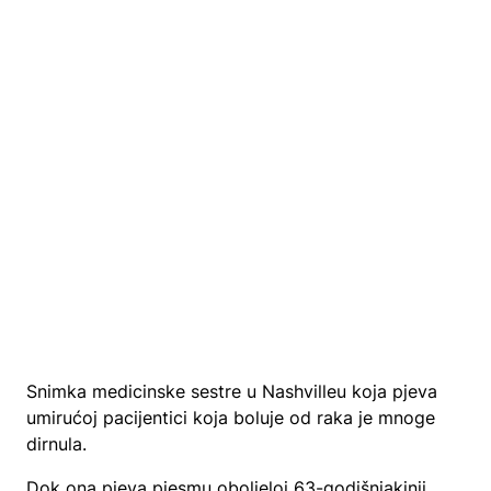
Snimka medicinske sestre u Nashvilleu koja pjeva
umirućoj pacijentici koja boluje od raka je mnoge
dirnula.
Dok ona pjeva pjesmu oboljeloj 63-godišnjakinji,