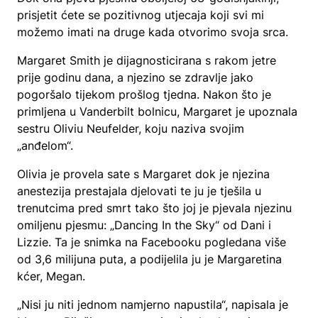
prisjetit ćete se pozitivnog utjecaja koji svi mi
možemo imati na druge kada otvorimo svoja srca.
Margaret Smith je dijagnosticirana s rakom jetre
prije godinu dana, a njezino se zdravlje jako
pogoršalo tijekom prošlog tjedna. Nakon što je
primljena u Vanderbilt bolnicu, Margaret je upoznala
sestru Oliviu Neufelder, koju naziva svojim
„anđelom“.
Olivia je provela sate s Margaret dok je njezina
anestezija prestajala djelovati te ju je tješila u
trenutcima pred smrt tako što joj je pjevala njezinu
omiljenu pjesmu: „Dancing In the Sky“ od Dani i
Lizzie. Ta je snimka na Facebooku pogledana više
od 3,6 milijuna puta, a podijelila ju je Margaretina
kćer, Megan.
„Nisi ju niti jednom namjerno napustila“, napisala je