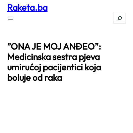
Raketa.ba
Skip
to
Search
content
”ONA JE MOJ ANĐEO”:
Medicinska sestra pjeva
umirućoj pacijentici koja
boluje od raka