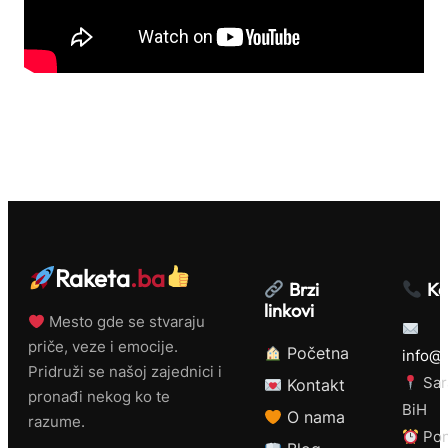
Raketa
.ba
Brzi
Ko
linkovi
Mesto gde se stvaraju
priče, veze i emocije.
Početna
info@r
Pridruži se našoj zajednici i
Sar
Kontakt
pronađi nekog ko te
BiH
O nama
razume.
Pon