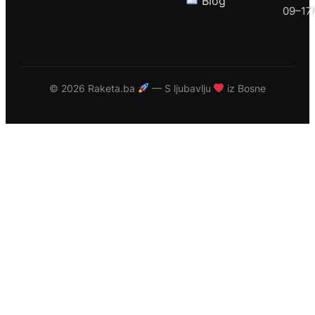
Blog
09–17
©
2026 Raketa.ba
— S ljubavlju
iz Bosne