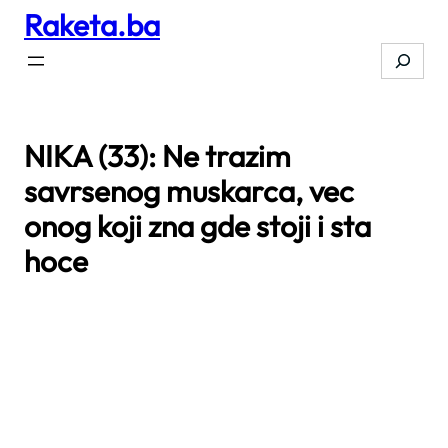
Raketa.ba
Skip
to
Search
content
NIKA (33): Ne trazim
savrsenog muskarca, vec
onog koji zna gde stoji i sta
hoce