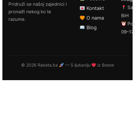
Pridruži se našoj zajednici i
Sar
Kontakt
pronađi nekog ko te
BiH
O nama
razume.
Pon
Blog
09–17
©
2026 Raketa.ba
— S ljubavlju
iz Bosne