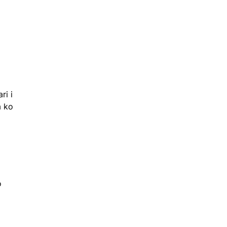
ri i
a ko
o