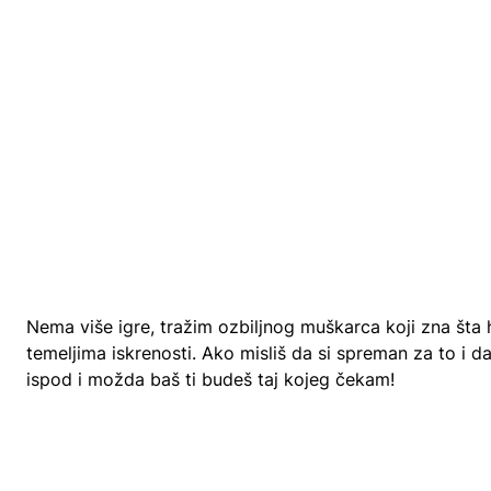
Nema više igre, tražim ozbiljnog muškarca koji zna šta 
temeljima iskrenosti. Ako misliš da si spreman za to i 
ispod i možda baš ti budeš taj kojeg čekam!