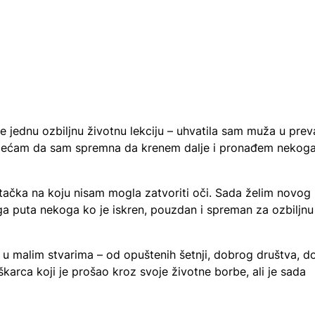
jednu ozbiljnu životnu lekciju – uhvatila sam muža u preva
osjećam da sam spremna da krenem dalje i pronađem nekog
a tačka na koju nisam mogla zatvoriti oči. Sada želim novog
 puta nekoga ko je iskren, pouzdan i spreman za ozbiljnu
 u malim stvarima – od opuštenih šetnji, dobrog društva, d
karca koji je prošao kroz svoje životne borbe, ali je sada