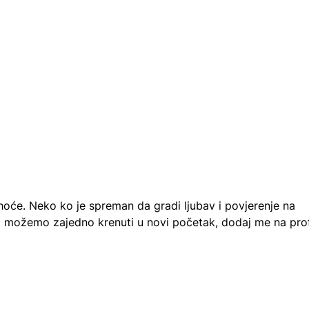
hoće. Neko ko je spreman da gradi ljubav i povjerenje na
da možemo zajedno krenuti u novi početak, dodaj me na prof