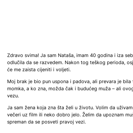
Zdravo svima! Ja sam Nataša, imam 40 godina i iza sebe 
odlučila da se razvedem. Nakon tog teškog perioda, 
će me zaista cijeniti i voljeti.
Moj brak je bio pun uspona i padova, ali prevara je bil
momka, a ko zna, možda čak i budućeg muža – ali ovoga
vezu.
Ja sam žena koja zna šta želi u životu. Volim da uživam
večeri uz film ili neko dobro jelo. Želim da upoznam muš
spreman da se posveti pravoj vezi.