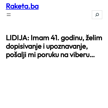
Raketa.ba
Skip
to
Search
content
LIDIJA: Imam 41. godinu, želim
dopisivanje i upoznavanje,
pošalji mi poruku na viberu…