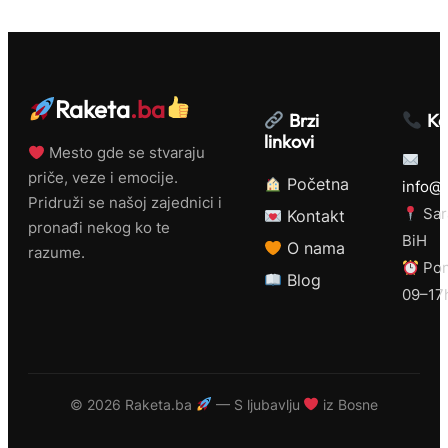
Raketa
.ba
Brzi
Ko
linkovi
Mesto gde se stvaraju
priče, veze i emocije.
Početna
info@r
Pridruži se našoj zajednici i
Sar
Kontakt
pronađi nekog ko te
BiH
O nama
razume.
Pon
Blog
09–17
©
2026 Raketa.ba
— S ljubavlju
iz Bosne