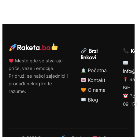
Raketa
.ba
Brzi
Ko
linkovi
Mesto gde se stvaraju
priče, veze i emocije.
Početna
info@r
Pridruži se našoj zajednici i
Sar
Kontakt
pronađi nekog ko te
BiH
O nama
razume.
Pon
Blog
09–17