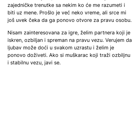
zajedničke trenutke sa nekim ko će me razumeti i
biti uz mene. Prošlo je već neko vreme, ali srce mi
još uvek čeka da ga ponovo otvore za pravu osobu.
Nisam zainteresovana za igre, želim partnera koji je
iskren, ozbiljan i spreman na pravu vezu. Verujem da
ljubav može doći u svakom uzrastu i želim je
ponovo doživeti. Ako si muškarac koji traži ozbiljnu
i stabilnu vezu, javi se.