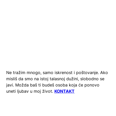
Ne tražim mnogo, samo iskrenost i poštovanje. Ako
misliš da smo na istoj talasnoj dužini, slobodno se
javi. Možda baš ti budeš osoba koja će ponovo
uneti ljubav u moj život.
KONTAKT