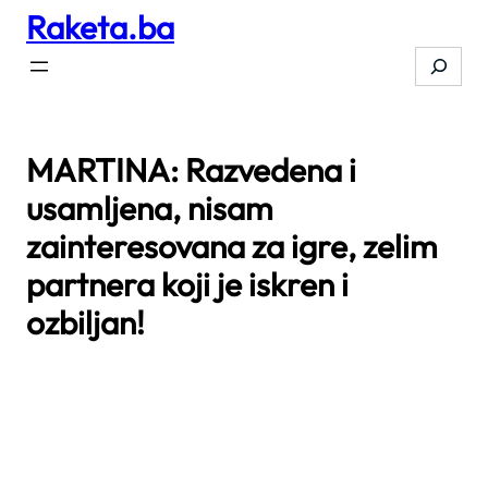
Raketa.ba
Skip
to
Search
content
MARTINA: Razvedena i
usamljena, nisam
zainteresovana za igre, zelim
partnera koji je iskren i
ozbiljan!