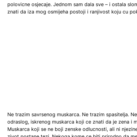
polovicne osjecaje. Jednom sam dala sve – i ostala slom
znati da iza mog osmijeha postoji i ranjivost koju cu p
Ne trazim savrsenog muskarca. Ne trazim spasitelja. Ne
odraslog, iskrenog muskarca koji ce znati da je zena i m
Muskarca koji se ne boji zenske odlucnosti, ali ni nje
zivot postane tezi. Nekoga kome ce biti prirodno da me