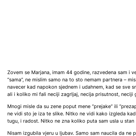
Zovem se Marjana, imam 44 godine, razvedena sam i ve
“sama”, ne mislim samo na to sto nemam partnera – misl
navecer kad napokon sjednem i udahnem, kad se sve smi
ali i koliko mi fali neciji zagrljaj, necija prisutnost, neciji
Mnogi misle da su zene poput mene “prejake” ili “prezap
ne vidi sto je iza te slike. Nitko ne vidi kako izgleda kad 
tugu, i radost. Nitko ne zna koliko puta sam usla u stan
Nisam izgubila vjeru u ljubav. Samo sam naucila da ne 