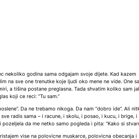
c nekoliko godina sama odgajam svoje dijete. Kad kazem
im na sve one trenutke koje ljudi oko mene ne vide. One s
ri, a tišina postane preglasna. Tada shvatim koliko sam j
 glas koji ce reci: “Tu sam.”
oslene”. Da ne trebamo nikoga. Da nam “dobro ide”. Ali nit
sve radis sama – i racune, i skolu, i posao, i kucu, i brige, i
 i pozeljela da me netko samo pogleda i pita: “Kako si stvar
pristajem vise na polovicne muskarce, polovicna obecanja i