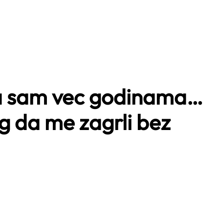
a sam vec godinama…
g da me zagrli bez