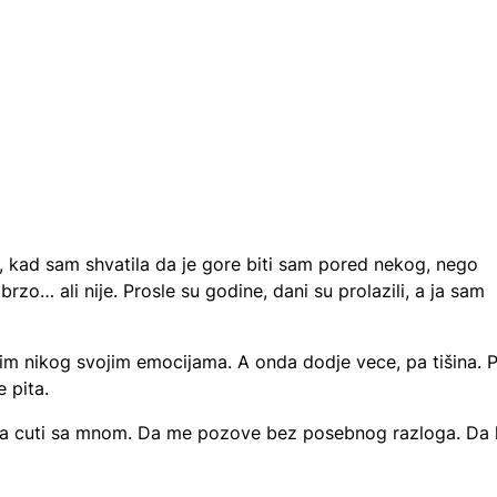
kad sam shvatila da je gore biti sam pored nekog, nego
zo… ali nije. Prosle su godine, dani su prolazili, a ja sam
vim nikog svojim emocijama. A onda dodje vece, pa tišina. 
e pita.
 da cuti sa mnom. Da me pozove bez posebnog razloga. Da