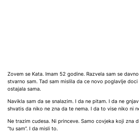
Zovem se Kata. Imam 52 godine. Razvela sam se davno, 
stvarno sam. Tad sam mislila da ce novo poglavlje doci br
ostajala sama.
Navikla sam da se snalazim. I da ne pitam. I da ne gnja
shvatis da niko ne zna da te nema. I da to vise niko ni n
Ne trazim cudesa. Ni princeve. Samo covjeka koji zna
“tu sam”. I da misli to.