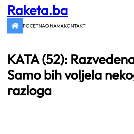
Raketa.ba
Skip
to
content
POCETNA
O NAMA
KONTAKT
KATA (52): Razveden
Samo bih voljela neko
razloga