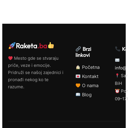
Raketa
.ba
Brzi
Ko
linkovi
Mesto gde se stvaraju
priče, veze i emocije.
Početna
info@r
Pridruži se našoj zajednici i
Sar
Kontakt
pronađi nekog ko te
BiH
O nama
razume.
Pon
Blog
09–17