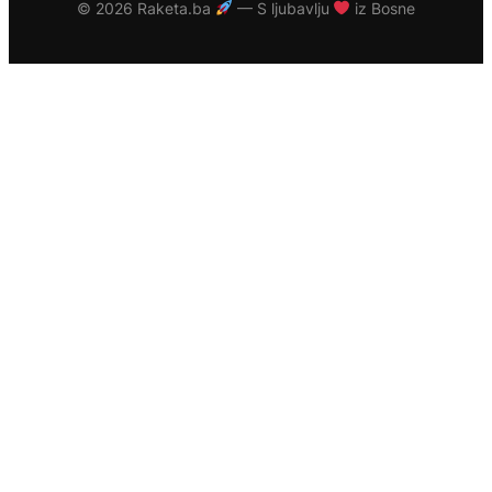
©
2026 Raketa.ba
— S ljubavlju
iz Bosne