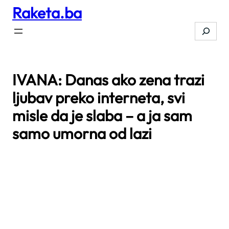
Raketa.ba
Skip
to
Search
content
IVANA: Danas ako zena trazi
ljubav preko interneta, svi
misle da je slaba – a ja sam
samo umorna od lazi