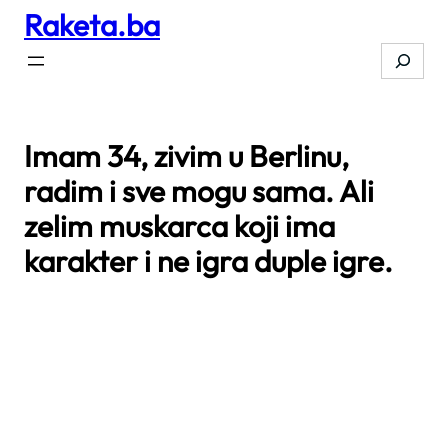
Raketa.ba
Skip
to
Search
content
Imam 34, zivim u Berlinu,
radim i sve mogu sama. Ali
zelim muskarca koji ima
karakter i ne igra duple igre.