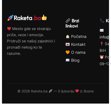
Raketa
.ba
Brzi
Ko
linkovi
Mesto gde se stvaraju
priče, veze i emocije.
Početna
info@r
Pridruži se našoj zajednici i
Sar
Kontakt
pronađi nekog ko te
BiH
O nama
razume.
Pon
Blog
09–17
©
2026 Raketa.ba
— S ljubavlju
iz Bosne