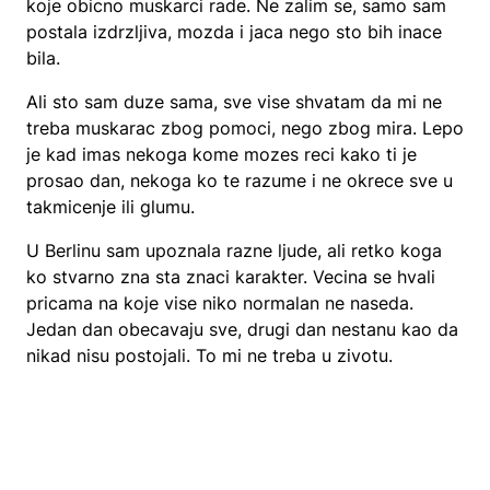
koje obicno muskarci rade. Ne zalim se, samo sam
postala izdrzljiva, mozda i jaca nego sto bih inace
bila.
Ali sto sam duze sama, sve vise shvatam da mi ne
treba muskarac zbog pomoci, nego zbog mira. Lepo
je kad imas nekoga kome mozes reci kako ti je
prosao dan, nekoga ko te razume i ne okrece sve u
takmicenje ili glumu.
U Berlinu sam upoznala razne ljude, ali retko koga
ko stvarno zna sta znaci karakter. Vecina se hvali
pricama na koje vise niko normalan ne naseda.
Jedan dan obecavaju sve, drugi dan nestanu kao da
nikad nisu postojali. To mi ne treba u zivotu.