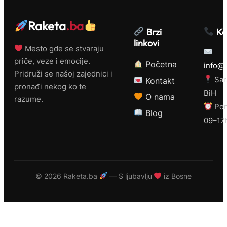
Raketa
.ba
Brzi
Ko
linkovi
Mesto gde se stvaraju
priče, veze i emocije.
Početna
info@r
Pridruži se našoj zajednici i
Sar
Kontakt
pronađi nekog ko te
BiH
O nama
razume.
Pon
Blog
09–17
©
2026 Raketa.ba
— S ljubavlju
iz Bosne