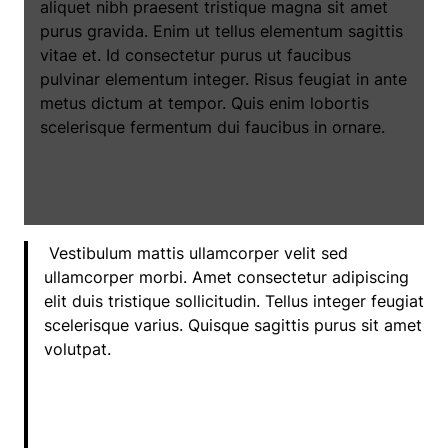
aliquet nibh praesent tristique magna sit amet
purus gravida. Enim ut tellus elementum sagittis
vitae et. Id consectetur purus ut faucibus
pulvinar elementum integer. Risus feugiat in ante
metus dictum at tempor. Quis enim lobortis
scelerisque fermentum dui faucibus in ornare.
Vestibulum mattis ullamcorper velit sed
ullamcorper morbi. Amet consectetur adipiscing
elit duis tristique sollicitudin. Tellus integer feugiat
scelerisque varius. Quisque sagittis purus sit amet
volutpat.