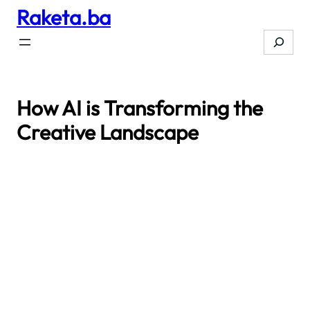
Raketa.ba
Skip
to
Search
content
How AI is Transforming the
Creative Landscape