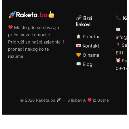
Raketa
.ba
Brzi
Ko
linkovi
Mesto gde se stvaraju
priče, veze i emocije.
Početna
info@r
Pridruži se našoj zajednici i
Sar
Kontakt
pronađi nekog ko te
BiH
O nama
razume.
Pon
Blog
09–17
©
2026 Raketa.ba
— S ljubavlju
iz Bosne