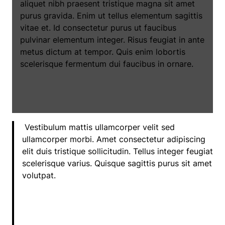
aliquet nibh praesent tristique magna sit amet
purus gravida. Enim ut tellus elementum sagittis
vitae et. Id consectetur purus ut faucibus
pulvinar elementum integer. Risus feugiat in ante
metus dictum at tempor. Quis enim lobortis
scelerisque fermentum dui faucibus in ornare.
Vestibulum mattis ullamcorper velit sed
ullamcorper morbi. Amet consectetur adipiscing
elit duis tristique sollicitudin. Tellus integer feugiat
scelerisque varius. Quisque sagittis purus sit amet
volutpat.