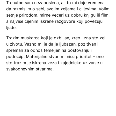
Trenutno sam nezaposlena, ali to mi daje vremena
da razmislim o sebi, svojim zeljama i ciljevima. Volim
setnje prirodom, mirne veceri uz dobru knjigu ili film,
a najvise cijenim iskrene razgovore koji povezuju
ljude.
Trazim muskarca koji je ozbiljan, zreo i zna sto zeli
u zivotu. Vazno mi je da je ljubazan, pozitivan i
spreman za odnos temeljen na postovanju i
podrscip. Materijalne stvari mi nisu prioritet – ono
sto trazim je iskrena veza i zajednicko uzivanje u
svakodnevnim stvarima.