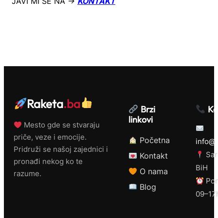
JAVI MI SE NA →
KONTAKT
Raketa
.ba
Brzi
Ko
linkovi
Mesto gde se stvaraju
priče, veze i emocije.
Početna
info@r
Pridruži se našoj zajednici i
Sar
Kontakt
pronađi nekog ko te
BiH
O nama
razume.
Pon
Blog
09–17