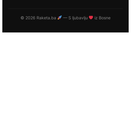
©
2026 Raketa.ba
— S ljubavlju
iz Bosne