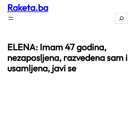
Raketa.ba
Skip
to
Search
content
ELENA: Imam 47 godina,
nezaposljena, razvedena sam i
usamljena, javi se