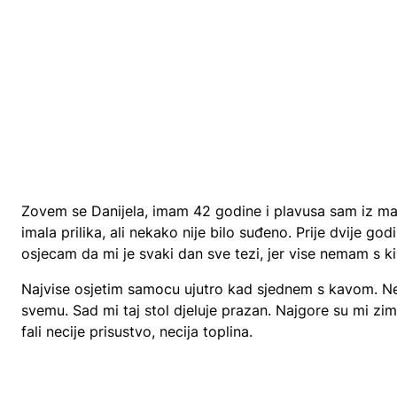
Zovem se Danijela, imam 42 godine i plavusa sam iz ma
imala prilika, ali nekako nije bilo suđeno. Prije dvije go
osjecam da mi je svaki dan sve tezi, jer vise nemam s ki
Najvise osjetim samocu ujutro kad sjednem s kavom. Nek
svemu. Sad mi taj stol djeluje prazan. Najgore su mi zi
fali necije prisustvo, necija toplina.