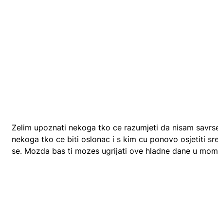
Zelim upoznati nekoga tko ce razumjeti da nisam savrsen
nekoga tko ce biti oslonac i s kim cu ponovo osjetiti srec
se. Mozda bas ti mozes ugrijati ove hladne dane u mom