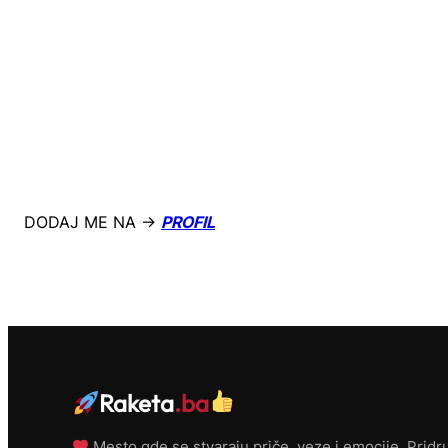
DODAJ ME NA →
PROFIL
Raketa
.ba
Mesto gde se stvaraju priče, veze i emocije. Pridru