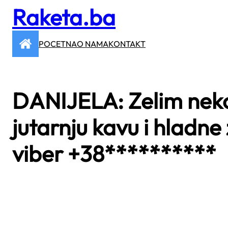
Raketa.ba
Skip
to
content
POCETNA
O NAMA
KONTAKT
DANIJELA: Zelim nekog
jutarnju kavu i hladne
viber +38**********