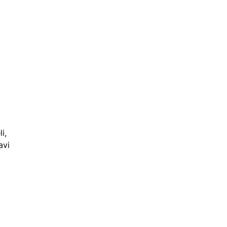
i,
avi