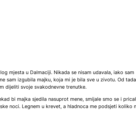
log mjesta u Dalmaciji. Nikada se nisam udavala, iako sam
dine sam izgubila majku, koja mi je bila sve u zivotu. Od tada
m dijeliti svoje svakodnevne trenutke.
ad bi majka sjedila nasuprot mene, smijale smo se i prica
mske noci. Legnem u krevet, a hladnoca me podsjeti koliko 